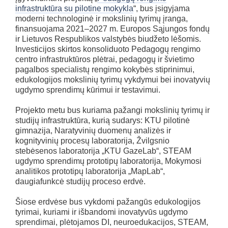
infrastruktūra su pilotine mokykla
“, bus įsigyjama
moderni technologinė ir mokslinių tyrimų įranga,
finansuojama 2021–2027 m. Europos Sąjungos fondų
ir Lietuvos Respublikos valstybės biudžeto lėšomis.
Investicijos skirtos konsoliduoto Pedagogų rengimo
centro infrastruktūros plėtrai, pedagogų ir švietimo
pagalbos specialistų rengimo kokybės stiprinimui,
edukologijos mokslinių tyrimų vykdymui bei inovatyvių
ugdymo sprendimų kūrimui ir testavimui.
Projekto metu bus kuriama pažangi mokslinių tyrimų ir
studijų infrastruktūra, kurią sudarys: KTU pilotinė
gimnazija, Naratyvinių duomenų analizės ir
kognityvinių procesų laboratorija, Žvilgsnio
stebėsenos laboratorija „KTU GazeLab“, STEAM
ugdymo sprendimų prototipų laboratorija, Mokymosi
analitikos prototipų laboratorija „MapLab“,
daugiafunkcė studijų proceso erdvė.
Šiose erdvėse bus vykdomi pažangūs edukologijos
tyrimai, kuriami ir išbandomi inovatyvūs ugdymo
sprendimai, plėtojamos DI, neuroedukacijos, STEAM,