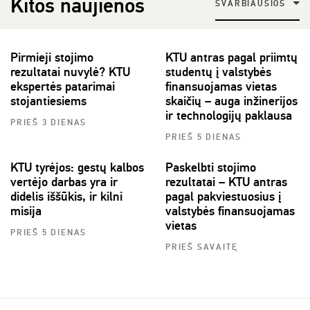
Kitos naujienos
SVARBIAUSIOS
Pirmieji stojimo
KTU antras pagal priimtų
rezultatai nuvylė? KTU
studentų į valstybės
ekspertės patarimai
finansuojamas vietas
stojantiesiems
skaičių – auga inžinerijos
ir technologijų paklausa
PRIEŠ 3 DIENAS
PRIEŠ 5 DIENAS
KTU tyrėjos: gestų kalbos
Paskelbti stojimo
vertėjo darbas yra ir
rezultatai – KTU antras
didelis iššūkis, ir kilni
pagal pakviestuosius į
misija
valstybės finansuojamas
vietas
PRIEŠ 5 DIENAS
PRIEŠ SAVAITĘ