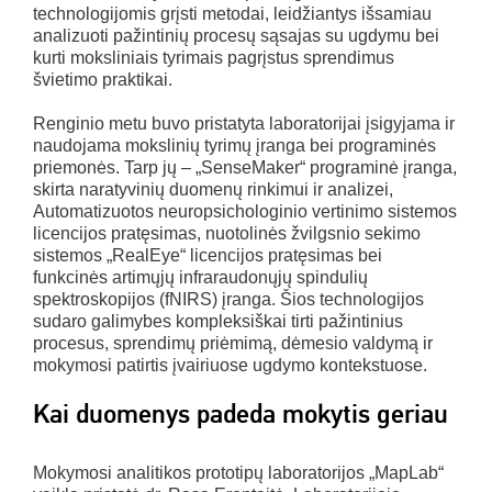
technologijomis grįsti metodai, leidžiantys išsamiau
analizuoti pažintinių procesų sąsajas su ugdymu bei
kurti moksliniais tyrimais pagrįstus sprendimus
švietimo praktikai.
Renginio metu buvo pristatyta laboratorijai įsigyjama ir
naudojama mokslinių tyrimų įranga bei programinės
priemonės. Tarp jų – „SenseMaker“ programinė įranga,
skirta naratyvinių duomenų rinkimui ir analizei,
Automatizuotos neuropsichologinio vertinimo sistemos
licencijos pratęsimas, nuotolinės žvilgsnio sekimo
sistemos „RealEye“ licencijos pratęsimas bei
funkcinės artimųjų infraraudonųjų spindulių
spektroskopijos (fNIRS) įranga. Šios technologijos
sudaro galimybes kompleksiškai tirti pažintinius
procesus, sprendimų priėmimą, dėmesio valdymą ir
mokymosi patirtis įvairiuose ugdymo kontekstuose.
Kai duomenys padeda mokytis geriau
Mokymosi analitikos prototipų
laboratorijos „MapLab“