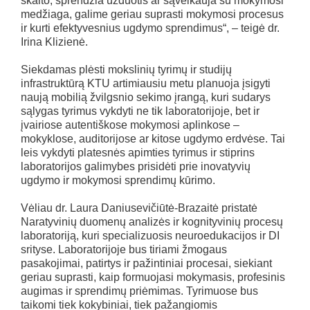
skaito, sprendžia užduotis ar sąveikauja su mokymosi
medžiaga, galime geriau suprasti mokymosi procesus
ir kurti efektyvesnius ugdymo sprendimus“, – teigė dr.
Irina Klizienė.
Siekdamas plėsti mokslinių tyrimų ir studijų
infrastruktūrą KTU artimiausiu metu planuoja įsigyti
naują mobilią žvilgsnio sekimo įrangą, kuri sudarys
sąlygas tyrimus vykdyti ne tik laboratorijoje, bet ir
įvairiose autentiškose mokymosi aplinkose –
mokyklose, auditorijose ar kitose ugdymo erdvėse. Tai
leis vykdyti platesnės apimties tyrimus ir stiprins
laboratorijos galimybes prisidėti prie inovatyvių
ugdymo ir mokymosi sprendimų kūrimo.
Vėliau dr. Laura Daniusevičiūtė-Brazaitė pristatė
Naratyvinių duomenų analizės ir kognityvinių procesų
laboratoriją
, kuri specializuosis neuroedukacijos ir DI
srityse. Laboratorijoje bus tiriami žmogaus
pasakojimai, patirtys ir pažintiniai procesai, siekiant
geriau suprasti, kaip formuojasi mokymasis, profesinis
augimas ir sprendimų priėmimas. Tyrimuose bus
taikomi tiek kokybiniai, tiek pažangiomis