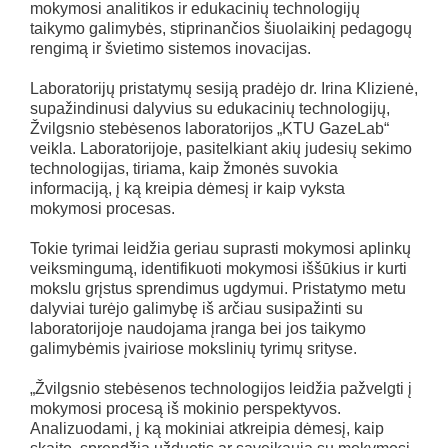
mokymosi analitikos ir edukacinių technologijų
taikymo galimybės, stiprinančios šiuolaikinį pedagogų
rengimą ir švietimo sistemos inovacijas.
Laboratorijų pristatymų sesiją pradėjo dr. Irina Klizienė,
supažindinusi dalyvius su edukacinių technologijų,
Žvilgsnio stebėsenos laboratorijos „KTU GazeLab“
veikla. Laboratorijoje, pasitelkiant akių judesių sekimo
technologijas, tiriama, kaip žmonės suvokia
informaciją, į ką kreipia dėmesį ir kaip vyksta
mokymosi procesas.
Tokie tyrimai leidžia geriau suprasti mokymosi aplinkų
veiksmingumą, identifikuoti mokymosi iššūkius ir kurti
mokslu grįstus sprendimus ugdymui. Pristatymo metu
dalyviai turėjo galimybę iš arčiau susipažinti su
laboratorijoje naudojama įranga bei jos taikymo
galimybėmis įvairiose mokslinių tyrimų srityse.
„Žvilgsnio stebėsenos technologijos leidžia pažvelgti į
mokymosi procesą iš mokinio perspektyvos.
Analizuodami, į ką mokiniai atkreipia dėmesį, kaip