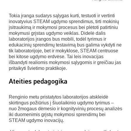
Tokia įranga sudarys sąlygas kurti, testuoti ir vertinti
inovatyvius STEAM ugdymo sprendimus, tirti mokinių
įsitraukimą ir mokymosi procesus bei plėtoti patirtiniu
mokymusi grįstas ugdymo veiklas. Didelė dalis
laboratorijos įrangos bus mobili, todėl tyrimus ir
edukacinių sprendimų testavimą bus galima vykdyti ne
tik laboratorijoje, bet ir mokyklose, STEAM centruose
bei kitose ugdymo erdvėse. Tai leis inovacijas
išbandyti realiomis mokymosi sąlygomis ir greičiau jas
pritaikyti švietimo praktikoje.
Ateities pedagogika
Renginio metu pristatytos laboratorijos atskleidė
skirtingus požiūrius į šiuolaikinio ugdymo tyrimus –
nuo žmogaus dėmesio ir kognityvinių procesų analizės
iki duomenimis grįstų mokymosi sprendimų bei
STEAM ugdymo inovacijų.