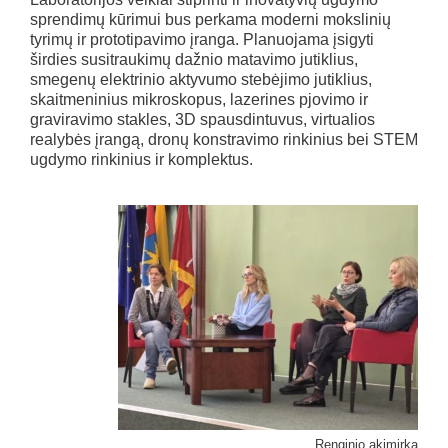
sprendimų kūrimui bus perkama moderni mokslinių
tyrimų ir prototipavimo įranga. Planuojama įsigyti
širdies susitraukimų dažnio matavimo jutiklius,
smegenų elektrinio aktyvumo stebėjimo jutiklius,
skaitmeninius mikroskopus, lazerines pjovimo ir
graviravimo stakles, 3D spausdintuvus, virtualios
realybės įrangą, dronų konstravimo rinkinius bei STEM
ugdymo rinkinius ir komplektus.
Renginio akimirka