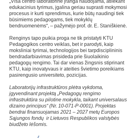
„Visa centro laboratorinė įranga naudojama, atliekant
edukacinius tyrimus, įgalina geriau suprasti mokymosi
procesus ir kurti sprendimus, kurie būtų naudingi tiek
būsimiems pedagogams, tiek mokyklų
bendruomenėms“, – pažymėjo prof. dr. E. Staniškienė.
Renginys tapo puikia proga ne tik pristatyti KTU
Pedagogikos centro veiklas, bet ir parodyti, kaip
moksliniai tyrimai, technologijos bei tarpdisciplininis
bendradarbiavimas prisideda prie šiuolaikinio
pedagogų rengimo. Tai dar vienas žingsnis stiprinant
KTU, kaip inovatyvaus ir ateities švietimo poreikiams
pasirengusio universiteto, pozicijas.
Laboratorijų infrastruktūros plėtra vykdoma,
įgyvendinant projektą „Pedagogų rengimo
infrastruktūra su pilotine mokykla, taikant universalaus
dizaino principus“ (Nr. 10-071-P-0001). Projektas
bendrai finansuojamas 2021 – 2027 metų Europos
Sąjungos fondų ir Lietuvos Respublikos valstybės
biudžeto lėšomis.