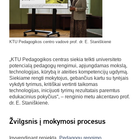
KTU Pedagogikos centro vadovė prof. dr. E. Staniškienė
„KTU Pedagogikos centras siekia telkti universiteto
potencialą pedagogų rengimui, apjungdamas mokslą,
technologijas, kūrybą ir ateities kompetencijų ugdymą.
Siekiame rengti mokytojus, gebančius kartu su tyrėjais
vykdyti tyrimus, kritiškai vertinti taikomas
technologijas, inicijuoti tyrimų rezultatais paremtus
edukacinius pokyčius“, – renginio metu akcentavo prof.
dr. E. Staniškienė.
Žvilgsnis į mokymosi procesus
Įgyvendinant projektą „
Pedagogų rengimo