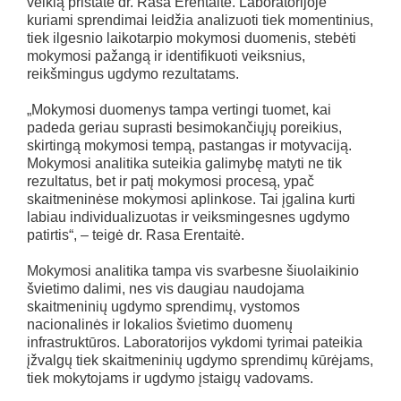
veiklą pristatė dr. Rasa Erentaitė. Laboratorijoje
kuriami sprendimai leidžia analizuoti tiek momentinius,
tiek ilgesnio laikotarpio mokymosi duomenis, stebėti
mokymosi pažangą ir identifikuoti veiksnius,
reikšmingus ugdymo rezultatams.
„Mokymosi duomenys tampa vertingi tuomet, kai
padeda geriau suprasti besimokančiųjų poreikius,
skirtingą mokymosi tempą, pastangas ir motyvaciją.
Mokymosi analitika suteikia galimybę matyti ne tik
rezultatus, bet ir patį mokymosi procesą, ypač
skaitmeninėse mokymosi aplinkose. Tai įgalina kurti
labiau individualizuotas ir veiksmingesnes ugdymo
patirtis“, – teigė dr. Rasa Erentaitė.
Mokymosi analitika tampa vis svarbesne šiuolaikinio
švietimo dalimi, nes vis daugiau naudojama
skaitmeninių ugdymo sprendimų, vystomos
nacionalinės ir lokalios švietimo duomenų
infrastruktūros. Laboratorijos vykdomi tyrimai pateikia
įžvalgų tiek skaitmeninių ugdymo sprendimų kūrėjams,
tiek mokytojams ir ugdymo įstaigų vadovams.