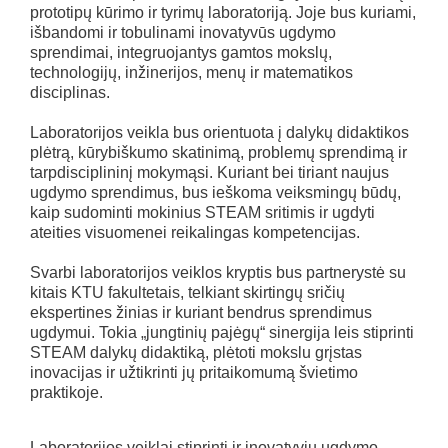
prototipų kūrimo ir tyrimų laboratoriją. Joje bus kuriami,
išbandomi ir tobulinami inovatyvūs ugdymo
sprendimai, integruojantys gamtos mokslų,
technologijų, inžinerijos, menų ir matematikos
disciplinas.
Laboratorijos veikla bus orientuota į dalykų didaktikos
plėtrą, kūrybiškumo skatinimą, problemų sprendimą ir
tarpdisciplininį mokymąsi. Kuriant bei tiriant naujus
ugdymo sprendimus, bus ieškoma veiksmingų būdų,
kaip sudominti mokinius STEAM sritimis ir ugdyti
ateities visuomenei reikalingas kompetencijas.
Svarbi laboratorijos veiklos kryptis bus partnerystė su
kitais KTU fakultetais, telkiant skirtingų sričių
ekspertines žinias ir kuriant bendrus sprendimus
ugdymui. Tokia „jungtinių pajėgų“ sinergija leis stiprinti
STEAM dalykų didaktiką, plėtoti mokslu grįstas
inovacijas ir užtikrinti jų pritaikomumą švietimo
praktikoje.
Laboratorijos veiklai stiprinti ir inovatyvių ugdymo