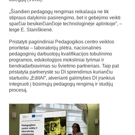
„Šiandien pedagogų rengimas reikalauja ne tik
stipraus dalykinio pasirengimo, bet ir gebėjimo veikti
sparčiai besikeičiančioje technologinėje aplinkoje”, –
teigė E. Staniškienė.
Pristatyti pagrindiniai Pedagogikos centro veiklos
prioritetai – laboratorijų plėtra, nacionalinės
pedagoginių darbuotojų kvalifikacijos tobulinimo
programos, edukologijos moksliniai tyrimai ir
bendradarbiavimas su švietimo partneriais. Taip pat
pristatyta partnerystė su DI sprendimus kuriančiu
startuoliu „EditAI“, atverianti galimybes DI įrankius
integruoti į būsimųjų pedagogų rengimą ir studijų
procesą.