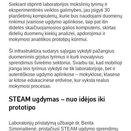
Siekiant stiprinti laboratorijos mokslinių tyrimų ir
eksperimentinės veiklos galimybes, jau įsigyti 30
planšetinių kompiuterių, kurie bus naudojami duomenų
rinkimui įvairiose ugdymo aplinkose, taip pat itin
didelės skaičiuojamosios galios kompiuteris, skirtas
didelių duomenų kiekių analizei, apdorojimui ir
mokymosi analitikos prototipų kūrimui.
Ši infrastruktūra sudarys sąlygas vykdyti pažangius
duomenimis grįstus tyrimus ir kurti inovatyvius
sprendimus švietimo sektoriui. Svarbu tai, kad mobilioji
įranga leis tyrimus vykdyti ne tik laboratorijoje, bet ir
autentiškose ugdymo aplinkose – mokyklose, klasėse
ar kitose edukacinėse erdvėse, kur vyksta realus
mokymosi procesas.
STEAM ugdymas – nuo idėjos iki
prototipo
Laboratorijų pristatymą užbaigė dr. Berita
Simonaitienė, pristačiusi STEAM ugdymo sprendimų