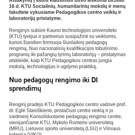
Atsakymų į šiuos klausimus buvo ieškoma birželio
16 d. KTU Socialinių, humanitarinių mokslų ir menų
fakultete vykusiame Pedagogikos centro veiklų ir
laboratorijų pristatyme.
Renginys subūrė Kauno technologijos universiteto
(KTU) tyrėjus ir partnerius susipažinti su veiklomis,
kurios šiandien formuoja šiuolaikinį pedagogų
rengimą. Nuo nacionalinių kvalifikacijos tobulinimo
programų iki pažangių tyrimų laboratorijų – pristatymas
atskleidė, kaip KTU Pedagogikos centras jungia
mokslą, technologijas ir ugdymo praktiką.
Nuo pedagogų rengimo iki DI
sprendimų
Renginį pradėjo KTU Pedagogikos centro vadovė prof.
dr. Eglė Staniškienė, pristačiusi centro veiklą ir jo
vaidmenį Konsoliduotame pedagogų rengimo centre,
vienijančiame KTU, Mykolo Romerio universitetą
(MRU), Lietuvos sporto universitetą (LSU) ir Vilniaus
kolegiją (VIKO).