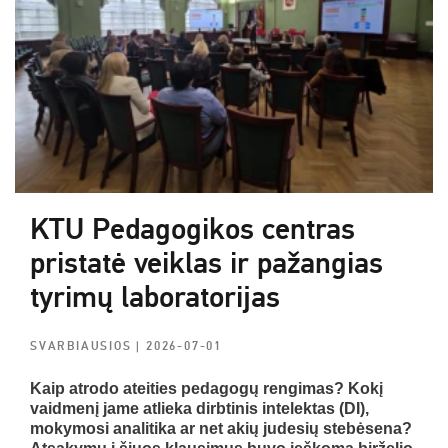
KTU Pedagogikos centras
pristatė veiklas ir pažangias
tyrimų laboratorijas
SVARBIAUSIOS
| 2026-07-01
Kaip atrodo ateities pedagogų rengimas? Kokį
vaidmenį jame atlieka dirbtinis intelektas (DI),
mokymosi analitika ar net akių judesių stebėsena?