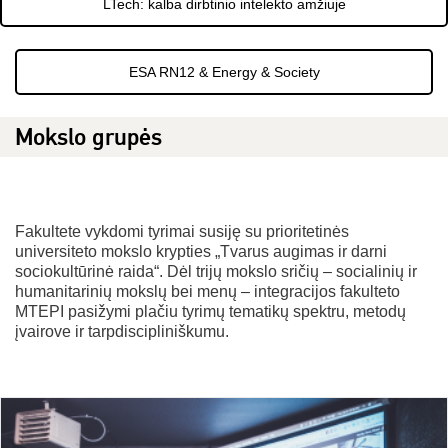
LTech: kalba dirbtinio intelekto amžiuje
ESA RN12 & Energy & Society
Mokslo grupės
Fakultete vykdomi tyrimai susiję su prioritetinės
universiteto mokslo krypties „Tvarus augimas ir darni
sociokultūrinė raida“. Dėl trijų mokslo sričių – socialinių ir
humanitarinių mokslų bei menų – integracijos fakulteto
MTEPI pasižymi plačiu tyrimų tematikų spektru, metodų
įvairove ir tarpdiscipliniškumu.