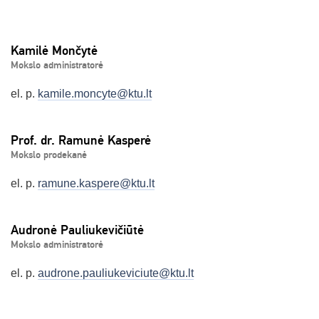
Kamilė Mončytė
Mokslo administratorė
el. p.
kamile.moncyte@ktu.lt
Prof. dr. Ramunė Kasperė
Mokslo prodekanė
el. p.
ramune.kaspere@ktu.lt
Audronė Pauliukevičiūtė
Mokslo administratorė
el. p.
audrone.pauliukeviciute@ktu.lt