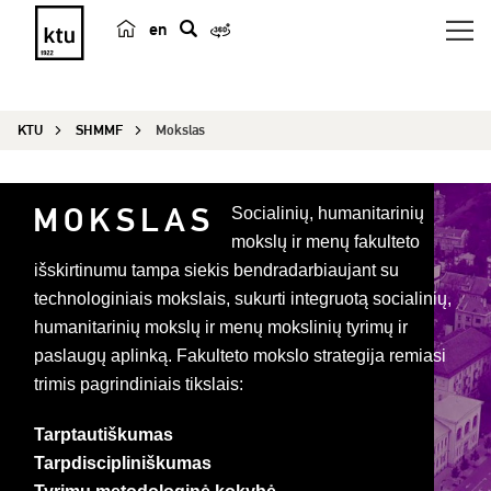
en
p
a
i
KTU
SHMMF
Mokslas
e
š
k
MOKSLAS
Socialinių, humanitarinių
a
mokslų ir menų fakulteto
išskirtinumu tampa siekis bendradarbiaujant su
technologiniais mokslais, sukurti integruotą socialinių,
humanitarinių mokslų ir menų mokslinių tyrimų ir
paslaugų aplinką. Fakulteto mokslo strategija remiasi
trimis pagrindiniais tikslais:
Tarptautiškumas
Tarpdiscipliniškumas