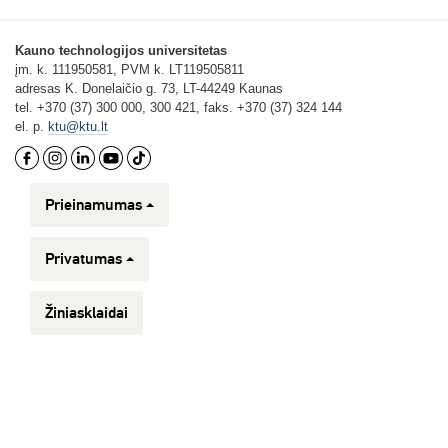
Kauno technologijos universitetas
įm. k. 111950581, PVM k. LT119505811
adresas K. Donelaičio g. 73, LT-44249 Kaunas
tel. +370 (37) 300 000, 300 421, faks. +370 (37) 324 144
el. p.
ktu@ktu.lt
Prieinamumas
Privatumas
Žiniasklaidai