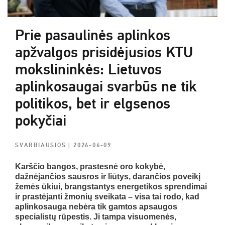
Prie pasaulinės aplinkos
apžvalgos prisidėjusios KTU
mokslininkės: Lietuvos
aplinkosaugai svarbūs ne tik
politikos, bet ir elgsenos
pokyčiai
SVARBIAUSIOS
| 2026-06-09
Karščio bangos, prastesnė oro kokybė,
dažnėjančios sausros ir liūtys, darančios poveikį
žemės ūkiui, brangstantys energetikos sprendimai
ir prastėjanti žmonių sveikata – visa tai rodo, kad
aplinkosauga nebėra tik gamtos apsaugos
specialistų rūpestis. Ji tampa visuomenės,