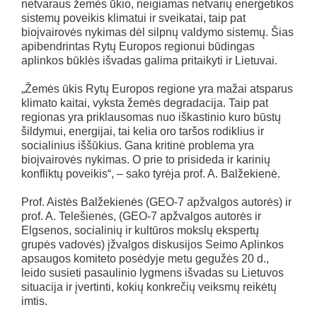
netvaraus žemės ūkio, neigiamas netvarių energetikos
sistemų poveikis klimatui ir sveikatai, taip pat
bioįvairovės nykimas dėl silpnų valdymo sistemų. Šias
apibendrintas Rytų Europos regionui būdingas
aplinkos būklės išvadas galima pritaikyti ir Lietuvai.
„Žemės ūkis Rytų Europos regione yra mažai atsparus
klimato kaitai, vyksta žemės degradacija. Taip pat
regionas yra priklausomas nuo iškastinio kuro būstų
šildymui, energijai, tai kelia oro taršos rodiklius ir
socialinius iššūkius. Gana kritinė problema yra
bioįvairovės nykimas. O prie to prisideda ir karinių
konfliktų poveikis“, – sako tyrėja prof. A. Balžekienė.
Prof. Aistės Balžekienės (GEO-7 apžvalgos autorės) ir
prof. A. Telešienės, (GEO-7 apžvalgos autorės ir
Elgsenos, socialinių ir kultūros mokslų ekspertų
grupės vadovės) įžvalgos diskusijos Seimo Aplinkos
apsaugos komiteto posėdyje metu gegužės 20 d.,
leido susieti pasaulinio lygmens išvadas su Lietuvos
situacija ir įvertinti, kokių konkrečių veiksmų reikėtų
imtis.