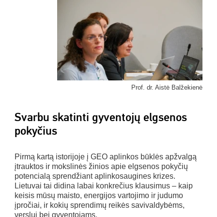
Prof. dr. Aistė Balžekienė
Svarbu skatinti gyventojų elgsenos
pokyčius
Pirmą kartą istorijoje į GEO aplinkos būklės apžvalgą
įtrauktos ir mokslinės žinios apie elgsenos pokyčių
potencialą sprendžiant aplinkosaugines krizes.
Lietuvai tai didina labai konkrečius klausimus – kaip
keisis mūsų maisto, energijos vartojimo ir judumo
įpročiai, ir kokių sprendimų reikės savivaldybėms,
verslui bei gyventojams.