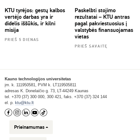
KTU tyrėjos: gestų kalbos
Paskelbti stojimo
vertėjo darbas yra ir
rezultatai – KTU antras
didelis iššūkis, ir kilni
pagal pakviestuosius į
misija
valstybės finansuojamas
vietas
PRIEŠ 5 DIENAS
PRIEŠ SAVAITĘ
Kauno technologijos universitetas
įm. k. 111950581, PVM k. LT119505811
adresas K. Donelaičio g. 73, LT-44249 Kaunas
tel. +370 (37) 300 000, 300 421, faks. +370 (37) 324 144
el. p.
ktu@ktu.lt
Prieinamumas