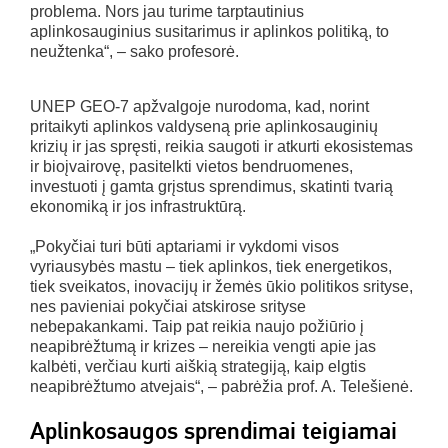
problema. Nors jau turime tarptautinius
aplinkosauginius susitarimus ir aplinkos politiką, to
neužtenka“, – sako profesorė.
UNEP GEO-7 apžvalgoje nurodoma, kad, norint
pritaikyti aplinkos valdyseną prie aplinkosauginių
krizių ir jas spręsti, reikia saugoti ir atkurti ekosistemas
ir bioįvairovę, pasitelkti vietos bendruomenes,
investuoti į gamta grįstus sprendimus, skatinti tvarią
ekonomiką ir jos infrastruktūrą.
„Pokyčiai turi būti aptariami ir vykdomi visos
vyriausybės mastu – tiek aplinkos, tiek energetikos,
tiek sveikatos, inovacijų ir žemės ūkio politikos srityse,
nes pavieniai pokyčiai atskirose srityse
nebepakankami. Taip pat reikia naujo požiūrio į
neapibrėžtumą ir krizes – nereikia vengti apie jas
kalbėti, verčiau kurti aiškią strategiją, kaip elgtis
neapibrėžtumo atvejais“, – pabrėžia prof. A. Telešienė.
Aplinkosaugos sprendimai teigiamai