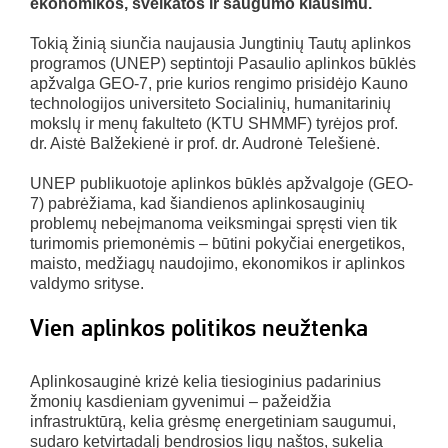
ekonomikos, sveikatos ir saugumo klausimu.
Tokią žinią siunčia naujausia Jungtinių Tautų aplinkos
programos (UNEP) septintoji Pasaulio aplinkos būklės
apžvalga GEO-7, prie kurios rengimo prisidėjo Kauno
technologijos universiteto Socialinių, humanitarinių
mokslų ir menų fakulteto (KTU SHMMF) tyrėjos prof.
dr. Aistė Balžekienė ir prof. dr. Audronė Telešienė.
UNEP publikuotoje aplinkos būklės apžvalgoje (GEO-
7) pabrėžiama, kad šiandienos aplinkosauginių
problemų nebeįmanoma veiksmingai spręsti vien tik
turimomis priemonėmis – būtini pokyčiai energetikos,
maisto, medžiagų naudojimo, ekonomikos ir aplinkos
valdymo srityse.
Vien aplinkos politikos neužtenka
Aplinkosauginė krizė kelia tiesioginius padarinius
žmonių kasdieniam gyvenimui – pažeidžia
infrastruktūrą, kelia grėsmę energetiniam saugumui,
sudaro ketvirtadalį bendrosios ligų naštos, sukelia