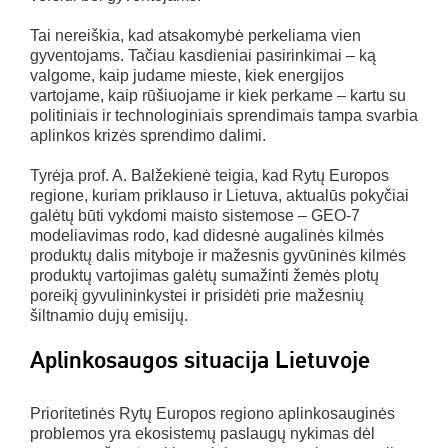
Tai nereiškia, kad atsakomybė perkeliama vien
gyventojams. Tačiau kasdieniai pasirinkimai – ką
valgome, kaip judame mieste, kiek energijos
vartojame, kaip rūšiuojame ir kiek perkame – kartu su
politiniais ir technologiniais sprendimais tampa svarbia
aplinkos krizės sprendimo dalimi.
Tyrėja prof. A. Balžekienė teigia, kad Rytų Europos
regione, kuriam priklauso ir Lietuva, aktualūs pokyčiai
galėtų būti vykdomi maisto sistemose – GEO-7
modeliavimas rodo, kad didesnė augalinės kilmės
produktų dalis mityboje ir mažesnis gyvūninės kilmės
produktų vartojimas galėtų sumažinti žemės plotų
poreikį gyvulininkystei ir prisidėti prie mažesnių
šiltnamio dujų emisijų.
Aplinkosaugos situacija Lietuvoje
Prioritetinės Rytų Europos regiono aplinkosauginės
problemos yra ekosistemų paslaugų nykimas dėl