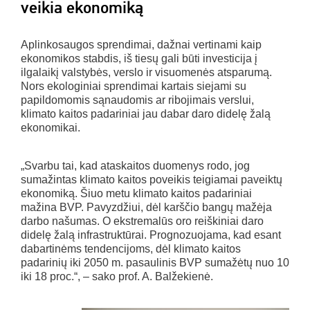
veikia ekonomiką
Aplinkosaugos sprendimai, dažnai vertinami kaip
ekonomikos stabdis, iš tiesų gali būti investicija į
ilgalaikį valstybės, verslo ir visuomenės atsparumą.
Nors ekologiniai sprendimai kartais siejami su
papildomomis sąnaudomis ar ribojimais verslui,
klimato kaitos padariniai jau dabar daro didelę žalą
ekonomikai.
„Svarbu tai, kad ataskaitos duomenys rodo, jog
sumažintas klimato kaitos poveikis teigiamai paveiktų
ekonomiką. Šiuo metu klimato kaitos padariniai
mažina BVP. Pavyzdžiui, dėl karščio bangų mažėja
darbo našumas. O ekstremalūs oro reiškiniai daro
didelę žalą infrastruktūrai. Prognozuojama, kad esant
dabartinėms tendencijoms, dėl klimato kaitos
padarinių iki 2050 m. pasaulinis BVP sumažėtų nuo 10
iki 18 proc.“, – sako prof. A. Balžekienė.