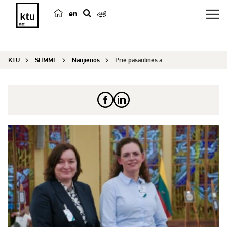
en
p
a
i
KTU
SHMMF
Naujienos
Prie pasaulinės aplinkos apžvalgos prisidėjusios...
e
š
k
a