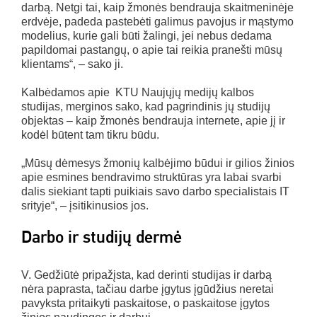
darbą. Netgi tai, kaip žmonės bendrauja skaitmeninėje
erdvėje, padeda pastebėti galimus pavojus ir mąstymo
modelius, kurie gali būti žalingi, jei nebus dedama
papildomai pastangų, o apie tai reikia pranešti mūsų
klientams“, – sako ji.
Kalbėdamos apie KTU Naujųjų medijų kalbos
studijas, merginos sako, kad pagrindinis jų studijų
objektas – kaip žmonės bendrauja internete, apie jį ir
kodėl būtent tam tikru būdu.
„Mūsų dėmesys žmonių kalbėjimo būdui ir gilios žinios
apie esmines bendravimo struktūras yra labai svarbi
dalis siekiant tapti puikiais savo darbo specialistais IT
srityje“, – įsitikinusios jos.
Darbo ir studijų dermė
V. Gedžiūtė pripažįsta, kad derinti studijas ir darbą
nėra paprasta, tačiau darbe įgytus įgūdžius neretai
pavyksta pritaikyti paskaitose, o paskaitose įgytos