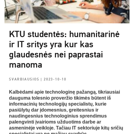
KTU studentės: humanitarinė
ir IT sritys yra kur kas
glaudesnės nei paprastai
manoma
SVARBIAUSIOS
| 2023-10-10
Kalbėdami apie technologinę pažangą, tikriausiai
dauguma tolesnio proveržio tikimės būtent iš
informacinių technologijų specialistų, kurie
pasiūlytų dar įdomesnius, greitesnius ir
naudingesnius technologinius sprendimus
palengvinti įvairioms užduotims darbe ar
asmeninėje veikloje. Tačiau IT sektoriuje kitų sričių
specialistai yra ne mažiau svarbūs.