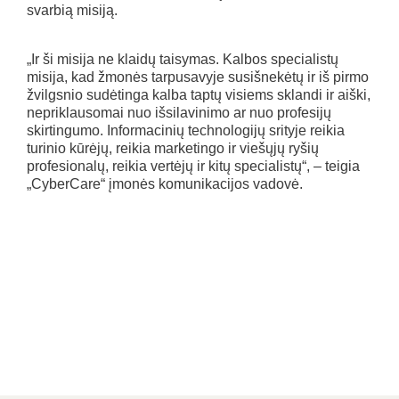
svarbią misiją.
„Ir ši misija ne klaidų taisymas. Kalbos specialistų
misija, kad žmonės tarpusavyje susišnekėtų ir iš pirmo
žvilgsnio sudėtinga kalba taptų visiems sklandi ir aiški,
nepriklausomai nuo išsilavinimo ar nuo profesijų
skirtingumo. Informacinių technologijų srityje reikia
turinio kūrėjų, reikia marketingo ir viešųjų ryšių
profesionalų, reikia vertėjų ir kitų specialistų“, – teigia
„CyberCare“ įmonės komunikacijos vadovė.