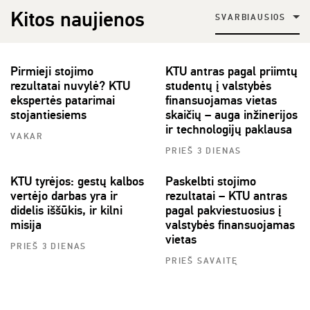
Kitos naujienos
SVARBIAUSIOS
Pirmieji stojimo
KTU antras pagal priimtų
rezultatai nuvylė? KTU
studentų į valstybės
ekspertės patarimai
finansuojamas vietas
stojantiesiems
skaičių – auga inžinerijos
ir technologijų paklausa
VAKAR
PRIEŠ 3 DIENAS
KTU tyrėjos: gestų kalbos
Paskelbti stojimo
vertėjo darbas yra ir
rezultatai – KTU antras
didelis iššūkis, ir kilni
pagal pakviestuosius į
misija
valstybės finansuojamas
vietas
PRIEŠ 3 DIENAS
PRIEŠ SAVAITĘ