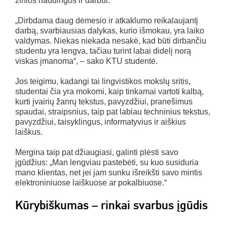
žinios naudingos ir darbui.
„Dirbdama daug dėmesio ir atkaklumo reikalaujantį
darbą, svarbiausias dalykas, kurio išmokau, yra laiko
valdymas. Niekas niekada nesakė, kad būti dirbančiu
studentu yra lengva, tačiau turint labai didelį norą
viskas įmanoma“, – sako KTU studentė.
Jos teigimu, kadangi tai lingvistikos mokslų sritis,
studentai čia yra mokomi, kaip tinkamai vartoti kalbą,
kurti įvairių žanrų tekstus, pavyzdžiui, pranešimus
spaudai, straipsnius, taip pat labiau techninius tekstus,
pavyzdžiui, taisyklingus, informatyvius ir aiškius
laiškus.
Mergina taip pat džiaugiasi, galinti plėsti savo
įgūdžius: „Man lengviau pastebėti, su kuo susiduria
mano klientas, net jei jam sunku išreikšti savo mintis
elektroniniuose laiškuose ar pokalbiuose.“
Kūrybiškumas – rinkai svarbus įgūdis