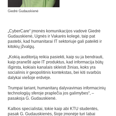
Giedrė Gudauskienė
„CyberCare“ įmonės komunikacijos vadovė Giedrė
Gudauskienė, Ugnės ir Vakarės kolegė, taip pat
pastebi, kad humanitarai IT sektoriuje gali pateikti ir
kitokių įžvalgų.
„Kokią auditoriją reikia pasiekti, kaip su ja bendrauti,
kaip pranešti apie IT produktus, kad informacija būtų
išgirsta, kokiais kanalais skleisti žinias, koks yra
socialinis ir geopolitinis kontekstas, bei kiti svarbūs
dalykai viešoje erdvėje.
Trumpai tariant, humanitarų dalyvavimas informacinių
technologijų sferoje praplečia jos galimybes“, –
pasakoja G. Gudauskienė.
Kalbos specialistai, tokie kaip abi KTU studentės,
pasak G. Gudauskienės, šioje įmonėje turi labai