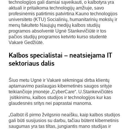
technologijos gali darniai sąveikauti, o kalbotyra yra
aktuali ir pritaikoma technologijų amžiuje, savo
profesinėmis patirtimis patvirtina Kauno technologijos
universiteto (KTU) Socialinių, humanitarinių mokslų ir
menų fakulteto Naujųjų medijų kalbos studijų
programos absolventė Ugnė Stankevičiūtė ir tos
pačios studijų programos ketvirto kurso studentė
Vakarė Gedžiūtė.
Kalbos specialistai – neatsiejama IT
sektoriaus dalis
Šiuo metu Ugnė ir Vakarė sėkmingai dirba klientų
aptarnavimo paslaugas kibernetinės saugos srityje
teikiančioje įmonėje „CyberCare“. U.Stankevičiūtės
įsitikinimu, kalbos studijos ir technologijos kur kas
glaudesnės sritys nei paprastai manoma.
„Galbūt iš pirmo žvilgsnio neaišku, kaip kalbos studijos
gali būti susijusios su darbu, tačiau būtent kibernetinis
saugumas yra tas tiltas, jungiantis mano studijas ir