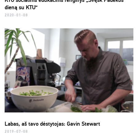
KTU socialinis edukacinis renginys „Švęsk Padėkos
dieną su KTU“
2020-01-08
Labas, aš tavo dėstytojas: Gavin Stewart
2019-07-08