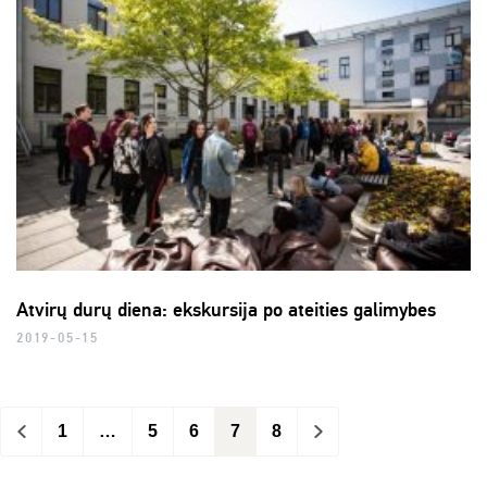
Atvirų durų diena: ekskursija po ateities galimybes
2019-05-15
<
1
…
5
6
7
8
>