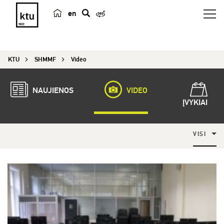
en
p
a
i
KTU
SHMMF
Video
e
š
k
NAUJIENOS
VIDEO
a
ĮVYKIAI
VISI