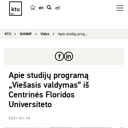
en
p
a
i
KTU
SHMMF
Video
Apie studijų programą „Viešasis valdymas“ iš Cen...
e
š
k
a
Apie studijų programą
„Viešasis valdymas“ iš
Centrinės Floridos
Universiteto
2021-01-18