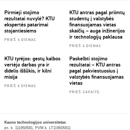
Pirmieji stojimo
KTU antras pagal priimtų
rezultatai nuvylė? KTU
studentų į valstybės
ekspertės patarimai
finansuojamas vietas
stojantiesiems
skaičių – auga inžinerijos
ir technologijų paklausa
PRIEŠ 4 DIENAS
PRIEŠ 6 DIENAS
KTU tyrėjos: gestų kalbos
Paskelbti stojimo
vertėjo darbas yra ir
rezultatai – KTU antras
didelis iššūkis, ir kilni
pagal pakviestuosius į
misija
valstybės finansuojamas
vietas
PRIEŠ 6 DIENAS
PRIEŠ SAVAITĘ
Kauno technologijos universitetas
įm. k. 111950581, PVM k. LT119505811