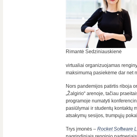
Rimantė Sedziniauskienė
virtualiai organizuojamas rengin
maksimumą pasiekėme dar net nep
Nors pandemijos patirtis riboja o
„Žalgirio“ arenoje, tačiau praeita
programoje numatyti konferencinia
pasiūlymai ir studentų kontaktų m
atsakymų sesijos, trumpųjų pokal
Trys įmonės –
Rocket Software L
pagrindiniais renginio partneriai