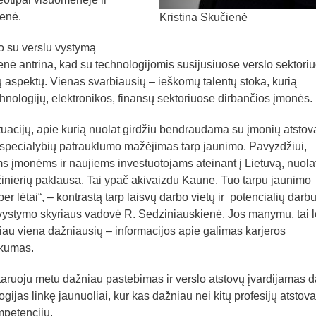
ienė.
Kristina Skučienė
o su verslu vystymą
ė antrina, kad su technologijomis susijusiuose verslo sektori
ų aspektų. Vienas svarbiausių – ieškomų talentų stoka, kurią
hnologijų, elektronikos, finansų sektoriuose dirbančios įmonės.
tuacijų, apie kurią nuolat girdžiu bendraudama su įmonių atstova
ingų specialybių patrauklumo mažėjimas tarp jaunimo. Pavyzdžiui,
ms įmonėms ir naujiems investuotojams ateinant į Lietuvą, nuola
nžinierių paklausa. Tai ypač akivaizdu Kaune. Tuo tarpu jaunimo
er lėtai“, – kontrastą tarp laisvų darbo vietų ir potencialių darb
ystymo skyriaus vadovė R. Sedziniauskienė. Jos manymu, tai 
čiau viena dažniausių – informacijos apie galimas karjeros
ūkumas.
ruoju metu dažniau pastebimas ir verslo atstovų įvardijamas d
gijas linkę jaunuoliai, kur kas dažniau nei kitų profesijų atstova
mpetencijų.