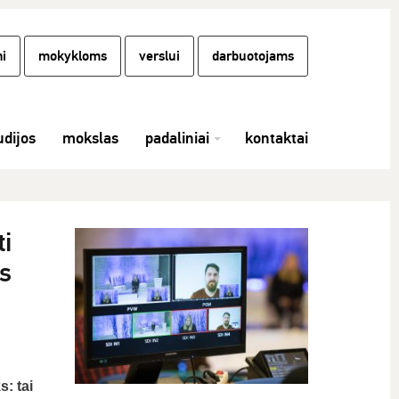
i
mokykloms
verslui
darbuotojams
udijos
mokslas
padaliniai
kontaktai
i
os
s: tai