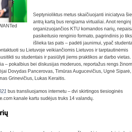
Septynioliktus metus skaičiuojanti iniciatyva ši
antrą kartą bus rengiama virtualiai. Anot renginį
U WANTed
organizuojančios KTU komandos narių, nepais
pasikeitusio renginio formato, pagrindinis jo tik
išlieka tas pats – padėti jaunimui, ypač student
ontaktuoti su Lietuvoje veikiančiomis Lietuvos ir tarptautinėmis
itikti su studentais ir pasiūlyti jiems praktikos ar darbo vietas.
žia – pokalbius bei diskusijas moderuos, reportažus rengs žinom
 vedėjai Dovydas Pancerovas, Timūras Augucevičius, Ugnė Siparė,
nas Grinevičius, Lukas Keraitis.
021
bus transliuojamos internetu – dvi skirtingos tiesioginės
utube.com kanale kartu sudėjus truks 14 valandų.
rių