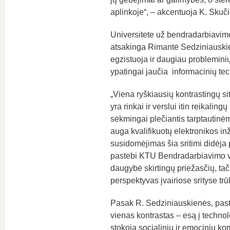
aplinkoje“, – akcentuoja K. Skuč
Universitete už bendradarbiavim
atsakinga Rimantė Sedziniauskien
egzistuoja ir daugiau problemini
ypatingai jaučia informacinių tec
„Viena ryškiausių kontrastingų si
yra rinkai ir verslui itin reikal
sėkmingai plečiantis tarptautinė
auga kvalifikuotų elektronikos i
susidomėjimas šia sritimi didėja p
pastebi KTU Bendradarbiavimo v
daugybė skirtingų priežasčių, ta
perspektyvas įvairiose srityse tr
Pasak R. Sedziniauskienės, pasta
vienas kontrastas – esą į technolo
stokoja socialinių ir emocinių ko