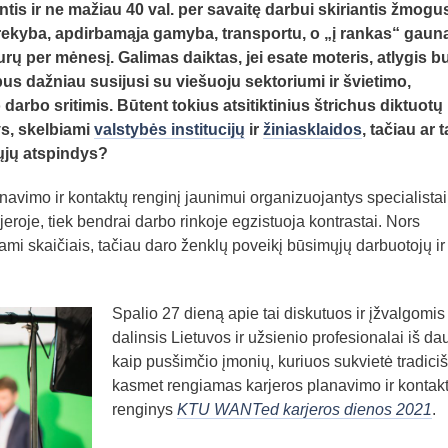
ntis ir ne mažiau 40 val. per savaitę darbui skiriantis žmogu
 prekyba, apdirbamąja gamyba, transportu, o „į rankas“ gau
rų per mėnesį. Galimas daiktas, jei esate moteris, atlygis b
us dažniau susijusi su viešuoju sektoriumi ir švietimo,
 darbo sritimis. Būtent tokius atsitiktinius štrichus diktuotų
ys, skelbiami
valstybės institucijų
ir
žiniasklaidos
, tačiau ar t
ųjų atspindys?
navimo ir kontaktų renginį jaunimui organizuojantys specialistai
jeroje, tiek bendrai darbo rinkoje egzistuoja kontrastai. Nors
ami skaičiais, tačiau daro ženklų poveikį būsimųjų darbuotojų ir
Spalio 27 dieną apie tai diskutuos ir įžvalgomis
dalinsis Lietuvos ir užsienio profesionalai iš da
kaip pusšimčio įmonių, kuriuos sukvietė tradiciš
kasmet rengiamas karjeros planavimo ir kontak
renginys
KTU WANTed karjeros dienos 2021
.