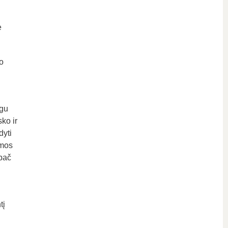
e
o
egu
ko ir
dyti
imos
ypač
tį