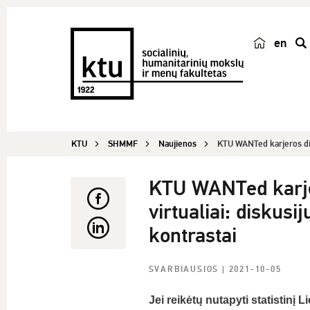
en
p
a
i
e
š
KTU
SHMMF
Naujienos
KTU WANTed karjeros die
k
a
KTU WANTed karjer
virtualiai: diskusi
kontrastai
SVARBIAUSIOS
| 2021-10-05
Jei reikėtų nutapyti statistinį L