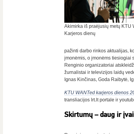
Akimirka iš praėjusių metų KT
Karjeros dienų
pažinti darbo rinkos aktualijas, k
įmonėmis, o įmonėms tiesiogiai sus
Renginio organizatoriai atskleid
žurnalistai ir televizijos laidų
Ignas Kinčinas, Goda Raibytė, Ig
KTU WANTed karjeros dienos 2
transliacijos lrt.lt portale ir yo
Skirtumų – daug ir įvai