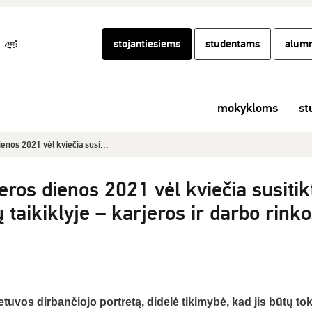
stojantiesiems
studentams
alumn
mokykloms
st
nos 2021 vėl kviečia susi...
os dienos 2021 vėl kviečia susitikt
jų taikiklyje – karjeros ir darbo rink
ietuvos dirbančiojo portretą, didelė tikimybė, kad jis būtų tok