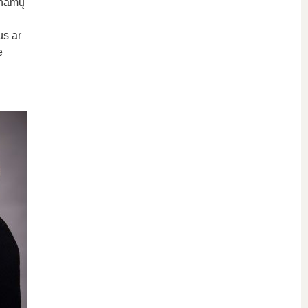
inamų
us ar
e