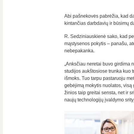
Abi pašnekovės pabrėžia, kad dar
kintančias darbdavių ir būsimų d
R. Sedziniauskienė sako, kad per 
mąstysenos pokytis – panašu, atei
nebepakanka.
„Anksčiau neretai buvo girdima nu
studijos aukštosiose trunka kuo tr
išmoks. Tuo tarpu pastaruoju metu
gebėjimą mokytis nuolatos, visą g
žinios taip greitai sensta, net ir
naujų technologijų įvaldymo srit