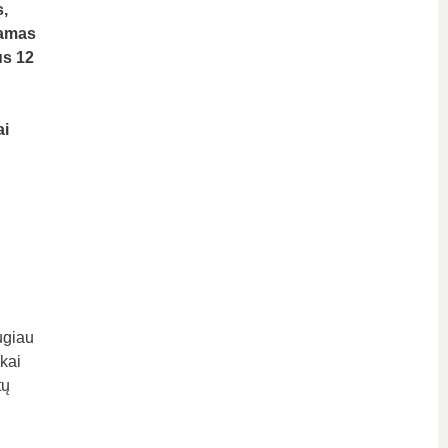
s,
namas
us 12
ai
ugiau
kai
tų