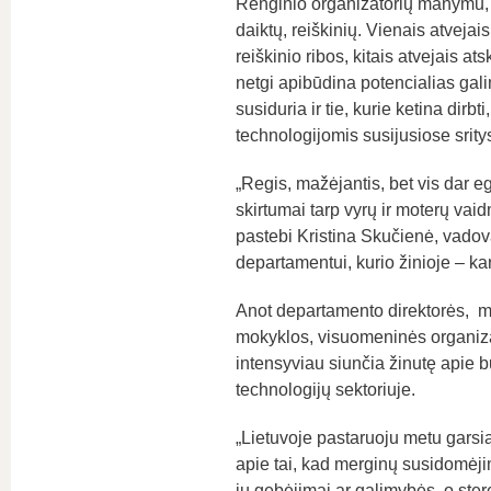
Renginio organizatorių manymu, 
daiktų, reiškinių. Vienais atvejai
reiškinio ribos, kitais atvejais at
netgi apibūdina potencialias gali
susiduria ir tie, kurie ketina dir
technologijomis susijusiose srity
„Regis, mažėjantis, bet vis dar eg
skirtumai tarp vyrų ir moterų vai
pastebi Kristina Skučienė, vadov
departamentui, kurio žinioje – k
Anot departamento direktorės, m
mokyklos, visuomeninės organiza
intensyviau siunčia žinutę apie b
technologijų sektoriuje.
„Lietuvoje pastaruoju metu garsia
apie tai, kad merginų susidomėj
jų gebėjimai ar galimybės, o ster