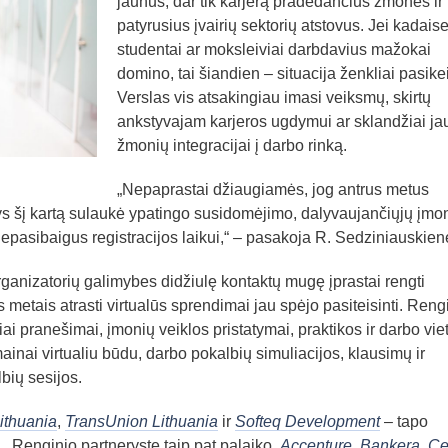
jaunus, dar tik karjerą pradedančius žmones ir
patyrusius įvairių sektorių atstovus. Jei kadais
studentai ar moksleiviai darbdavius mažokai
domino, tai šiandien – situacija ženkliai pasikei
Verslas vis atsakingiau imasi veiksmų, skirtų
ankstyvajam karjeros ugdymui ar sklandžiai ja
žmonių integracijai į darbo rinką.
„Nepaprastai džiaugiamės, jog antrus metus
ys šį kartą sulaukė ypatingo susidomėjimo, dalyvaujančiųjų įmo
asibaigus registracijos laikui,“ – pasakoja R. Sedziniauskien
rganizatorių galimybes didžiulę kontaktų mugę įprastai rengti
is metais atrasti virtualūs sprendimai jau spėjo pasiteisinti. Reng
i pranešimai, įmonių veiklos pristatymai, praktikos ir darbo vie
ainai virtualiu būdu, darbo pokalbių simuliacijos, klausimų ir
bių sesijos.
ithuania
,
TransUnion Lithuania
ir
Softeq Development
– tapo
s. Renginio partnerystę taip pat palaiko
Accenture
,
Bankera
, Ce