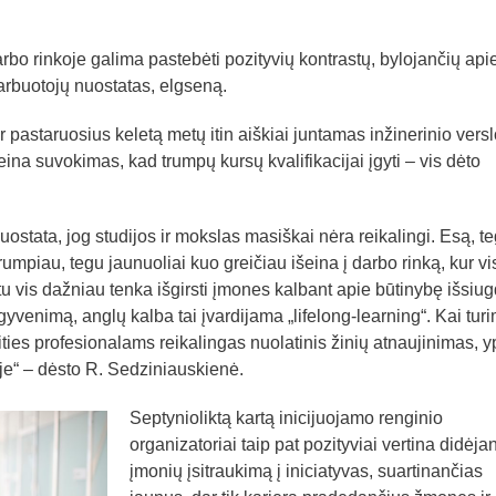
bo rinkoje galima pastebėti pozityvių kontrastų, bylojančių api
arbuotojų nuostatas, elgseną.
pastaruosius keletą metų itin aiškiai juntamas inžinerinio versl
na suvokimas, kad trumpų kursų kvalifikacijai įgyti – vis dėto
ostata, jog studijos ir mokslas masiškai nėra reikalingi. Esą, t
umpiau, tegu jaunuoliai kuo greičiau išeina į darbo rinką, kur vis
 vis dažniau tenka išgirsti įmones kalbant apie būtinybę išsiug
yvenimą, anglų kalba tai įvardijama „lifelong-learning“. Kai tur
 srities profesionalams reikalingas nuolatinis žinių atnaujinimas, 
yje“ – dėsto R. Sedziniauskienė.
Septynioliktą kartą inicijuojamo renginio
organizatoriai taip pat pozityviai vertina didėjan
įmonių įsitraukimą į iniciatyvas, suartinančias