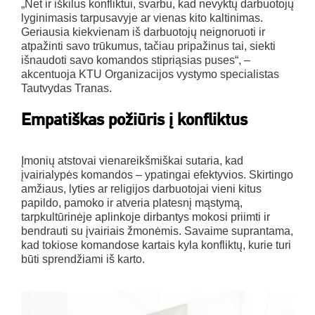
„Net ir iškilus konfliktui, svarbu, kad nevyktų darbuotojų
lyginimasis tarpusavyje ar vienas kito kaltinimas.
Geriausia kiekvienam iš darbuotojų neignoruoti ir
atpažinti savo trūkumus, tačiau pripažinus tai, siekti
išnaudoti savo komandos stipriąsias puses“, –
akcentuoja KTU Organizacijos vystymo specialistas
Tautvydas Tranas.
Empatiškas požiūris į konfliktus
Įmonių atstovai vienareikšmiškai sutaria, kad
įvairialypės komandos – ypatingai efektyvios. Skirtingo
amžiaus, lyties ar religijos darbuotojai vieni kitus
papildo, pamoko ir atveria platesnį mąstymą,
tarpkultūrinėje aplinkoje dirbantys mokosi priimti ir
bendrauti su įvairiais žmonėmis. Savaime suprantama,
kad tokiose komandose kartais kyla konfliktų, kurie turi
būti sprendžiami iš karto.