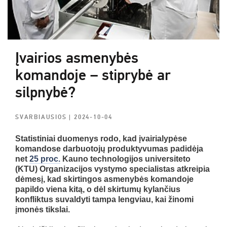
Įvairios asmenybės
komandoje – stiprybė ar
silpnybė?
SVARBIAUSIOS
| 2024-10-04
Statistiniai duomenys rodo, kad įvairialypėse
komandose darbuotojų produktyvumas padidėja
net
25 proc.
Kauno technologijos universiteto
(KTU) Organizacijos vystymo specialistas atkreipia
dėmesį, kad skirtingos asmenybės komandoje
papildo viena kitą, o dėl skirtumų kylančius
konfliktus suvaldyti tampa lengviau, kai žinomi
įmonės tikslai.