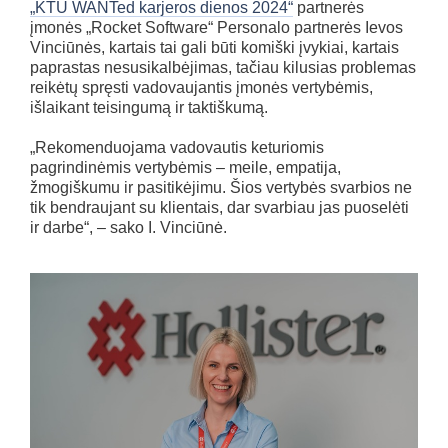
„KTU WANTed karjeros dienos 2024“
partnerės
įmonės „Rocket Software“ Personalo partnerės Ievos
Vinciūnės, kartais tai gali būti komiški įvykiai, kartais
paprastas nesusikalbėjimas, tačiau kilusias problemas
reikėtų spręsti vadovaujantis įmonės vertybėmis,
išlaikant teisingumą ir taktiškumą.
„Rekomenduojama vadovautis keturiomis
pagrindinėmis vertybėmis – meile, empatija,
žmogiškumu ir pasitikėjimu. Šios vertybės svarbios ne
tik bendraujant su klientais, dar svarbiau jas puoselėti
ir darbe“, – sako I. Vinciūnė.