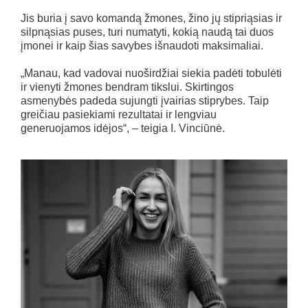
Jis buria į savo komandą žmones, žino jų stipriąsias ir
silpnąsias puses, turi numatyti, kokią naudą tai duos
įmonei ir kaip šias savybes išnaudoti maksimaliai.
„Manau, kad vadovai nuoširdžiai siekia padėti tobulėti
ir vienyti žmones bendram tikslui. Skirtingos
asmenybės padeda sujungti įvairias stiprybes. Taip
greičiau pasiekiami rezultatai ir lengviau
generuojamos idėjos“, – teigia I. Vinciūnė.