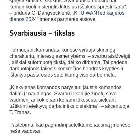
spręsti kilusius iššūkius. Svarbiausia nuoširdžiai
komunikuoti ir stengtis kilusius iššūkius spręsti kartu“,
– priduria G. Dangveckienė,
„KTU WANTed karjeros
dienos 2024“
įmonės partnerės atstovė.
Svarbiausia – tikslas
Formuojant komandas, kuriose vyrauja skirtingų
charakterių, interesų asmenybėms, – svarbu atsižvelgti
į aiškiai suformuotą tikslą, dėl ko dirbama. Tai padeda
darbuotojams laikytis konkrečios bendros krypties ir
išlaikyti pastarosios sutelktumą viso darbo metu.
„Kiekvienas komandos narys turi jaustis komandos
dalimi ir naudingas. Svarbu ir kad jie žinotų savo
vaidmenį ar kokie jam keliami lūkesčiai, siekiant
užtikrinti efektyvų darbą ir tikslo siekimą“, – akcentuoja
T. Tranas.
Pastebima, kad pagrindinį sutelktumo jausmą įmonėse
neša vadovas.