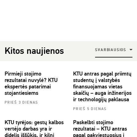
Kitos naujienos
SVARBIAUSIOS
Pirmieji stojimo
KTU antras pagal priimtų
rezultatai nuvylė? KTU
studentų į valstybės
ekspertės patarimai
finansuojamas vietas
stojantiesiems
skaičių – auga inžinerijos
ir technologijų paklausa
PRIEŠ 3 DIENAS
PRIEŠ 5 DIENAS
KTU tyrėjos: gestų kalbos
Paskelbti stojimo
vertėjo darbas yra ir
rezultatai – KTU antras
didelis iššūkis, ir kilni
pagal pakviestuosius į