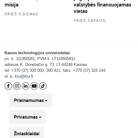
misija
valstybės finansuojamas
vietas
PRIEŠ 5 DIENAS
PRIEŠ SAVAITĘ
Kauno technologijos universitetas
įm. k. 111950581, PVM k. LT119505811
adresas K. Donelaičio g. 73, LT-44249 Kaunas
tel. +370 (37) 300 000, 300 421, faks. +370 (37) 324 144
el. p.
ktu@ktu.lt
Prieinamumas
Privatumas
Žiniasklaidai