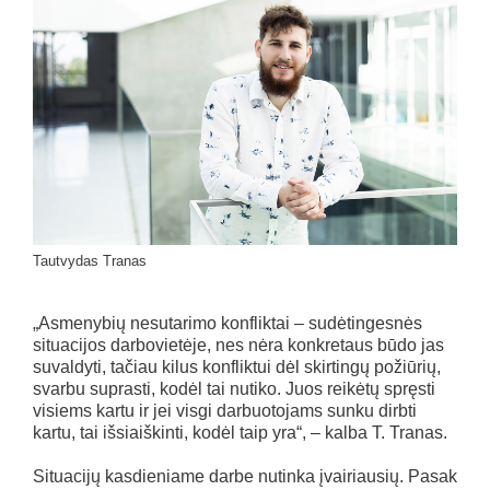
Tautvydas Tranas
„Asmenybių nesutarimo konfliktai – sudėtingesnės
situacijos darbovietėje, nes nėra konkretaus būdo jas
suvaldyti, tačiau kilus konfliktui dėl skirtingų požiūrių,
svarbu suprasti, kodėl tai nutiko. Juos reikėtų spręsti
visiems kartu ir jei visgi darbuotojams sunku dirbti
kartu, tai išsiaiškinti, kodėl taip yra“, – kalba T. Tranas.
Situacijų kasdieniame darbe nutinka įvairiausių. Pasak