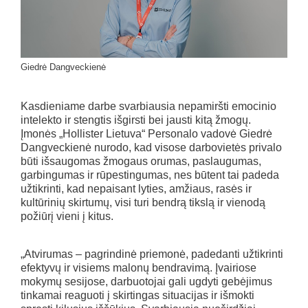
Giedrė Dangveckienė
Kasdieniame darbe svarbiausia nepamiršti emocinio
intelekto ir stengtis išgirsti bei jausti kitą žmogų.
Įmonės „Hollister Lietuva“ Personalo vadovė Giedrė
Dangveckienė nurodo, kad visose darbovietės privalo
būti išsaugomas žmogaus orumas, paslaugumas,
garbingumas ir rūpestingumas, nes būtent tai padeda
užtikrinti, kad nepaisant lyties, amžiaus, rasės ir
kultūrinių skirtumų, visi turi bendrą tikslą ir vienodą
požiūrį vieni į kitus.
„Atvirumas – pagrindinė priemonė, padedanti užtikrinti
efektyvų ir visiems malonų bendravimą. Įvairiose
mokymų sesijose, darbuotojai gali ugdyti gebėjimus
tinkamai reaguoti į skirtingas situacijas ir išmokti