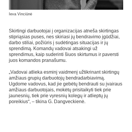
Ieva Vinciūnė
Skirtingi darbuotojai į organizacijas atneša skirtingas
stipriąsias puses, nes skiriasi jų bendravimo įgūdžiai,
darbo stiliai, požiūris į sudėtingas situacijas ir jų
sprendimą. Komandų vadovai atsakingi už
sprendimus, kaip suderinti šiuos skirtumus ir paversti
juos komandos pranašumu.
„Vadovai atlieka esminį vaidmenį užtikrinant skirtingų
amžiaus grupių darbuotojų bendradarbiavimą.
Ugdome vadovus, kad jie gebėtų bendrauti su įvairaus
amžiaus darbuotojais, mokėtų prisitaikyti tiek prie
jaunesnių, tiek prie vyresnių kolegų ir atlieptų jų
poreikius“, – tikina G. Dangveckienė.