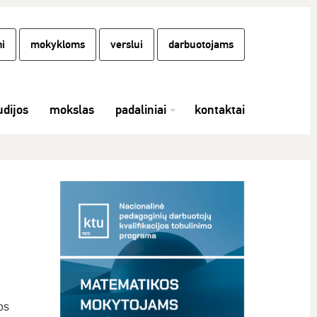
i
mokykloms
verslui
darbuotojams
udijos
mokslas
padaliniai
kontaktai
os