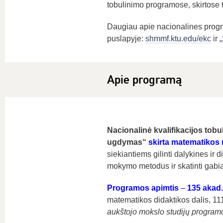
tobulinimo programose, skirtose t
Daugiau apie nacionalines pro
puslapyje:
shmmf.ktu.edu/ekc
ir „
Apie programą
Nacionalinė kvalifikacijos tob
ugdymas“
skirta matematikos
siekiantiems gilinti dalykines ir 
mokymo metodus ir skatinti gabia
Programos apimtis
–
135 akad.
matematikos didaktikos dalis, 11
aukštojo mokslo studijų programos