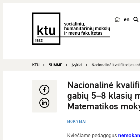
en
p
a
i
e
š
KTU
SHMMF
Įvykiai
Nacionalinė kvalifikacijos t
k
a
Nacionalinė kvalif
gabių 5–8 klasių 
Matematikos mok
MOKYMAI
Kviečiame pedagogus
nemokam