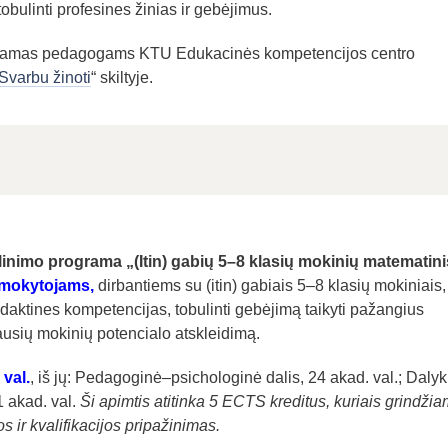
obulinti profesines žinias ir gebėjimus.
gramas pedagogams KTU Edukacinės kompetencijos centro
Svarbu žinoti
“ skiltyje.
ulinimo programa „(Itin) gabių 5–8 klasių mokinių matematini
 mokytojams,
dirbantiems su (itin) gabiais 5–8 klasių mokiniais,
didaktines kompetencijas, tobulinti gebėjimą taikyti pažangius
usių mokinių potencialo atskleidimą.
 val.
, iš jų: Pedagoginė–psichologinė dalis, 24 akad. val.; Dalyk
1 akad. val.
Ši apimtis atitinka 5 ECTS kreditus, kuriais grindži
 ir kvalifikacijos pripažinimas.