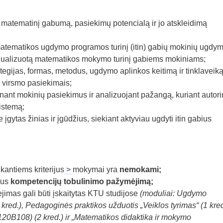
 matematinį gabumą, pasiekimų potencialą ir jo atskleidimą
 matematikos ugdymo programos turinį (itin) gabių mokinių ugdym
ividualizuotą matematikos mokymo turinį gabiems mokiniams;
tegijas, formas, metodus, ugdymo aplinkos keitimą ir tinklaveiką
o virsmo pasiekimais;
rtinant mokinių pasiekimus ir analizuojant pažangą, kuriant autori
istemą;
 įgytas žinias ir įgūdžius, siekiant aktyviau ugdyti itin gabius
kantiems kriterijus
>
mokymai yra
nemokami;
aus
kompetencijų tobulinimo pažymėjimą;
mas gali būti įskaitytas KTU studijose
(moduliai: Ugdymo
kred.), Pedagoginės praktikos užduotis „Veiklos tyrimas“ (1 kred
20B108) (2 kred.) ir „Matematikos didaktika ir mokymo