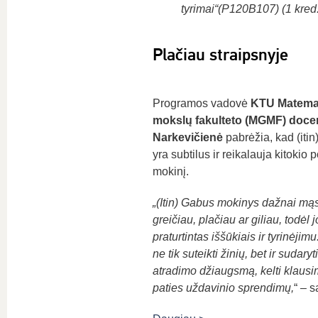
tyrimai“(P120B107) (1 kred.
Plačiau straipsnyje
Programos vadovė
KTU Matemat
mokslų fakulteto (MGMF)
docen
Narkevičienė
pabrėžia, kad (iti
yra subtilus ir reikalauja kitokio
mokinį.
„(Itin) Gabus mokinys dažnai mąs
greičiau, plačiau ar giliau, todėl 
praturtintas iššūkiais ir tyrinėjim
ne tik suteikti žinių, bet ir sudaryt
atradimo džiaugsmą, kelti klausim
paties uždavinio sprendimų,
“ – 