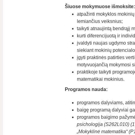
Šiuose mokymuose išmoksite:
atpažinti mokyklos mokinių
lemiančius veiksnius;
taikyti atnaujintą bendrąjį
kurti diferencijuotą ir ind
įvaldyti naujas ugdymo stra
siekiant mokinių potencial
įgyti praktinės patirties ve
motyvuojančią mokymosi s
praktikoje taikyti programoje
matematikai mokinius.
Programos nauda:
programos dalyviams, atitin
baigę programą dalyviai g
programos baigimo pažymėji
psichologija (S262L010) (1 
„Mokyklinė matematika“ (P1