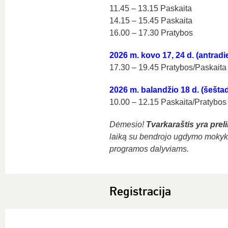
11.45 – 13.15 Paskaita
14.15 – 15.45 Paskaita
16.00 – 17.30 Pratybos
2026 m. kovo 17, 24 d.
(antradi
17.30 – 19.45 Pratybos/Paskaita
2026 m. baland
žio
18 d.
(šešta
10.00 – 12.15 Paskaita/Pratybos
Dėmesio!
Tvarkaraštis yra prel
laiką su bendrojo ugdymo mokykl
programos dalyviams.
Registracija