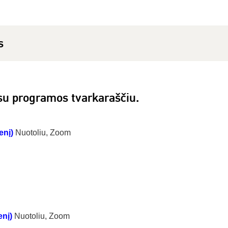
s
su programos tvarkaraščiu.
ienį)
Nuotoliu, Zoom
enį)
Nuotoliu, Zoom