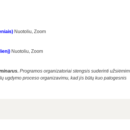
eniais)
Nuotoliu, Zoom
dienį)
Nuotoliu, Zoom
iminarus.
Programos organizatoriai stengsis suderinti užsiėmi
ų ugdymo proceso organizavimu, kad jis būtų kuo patogesnis