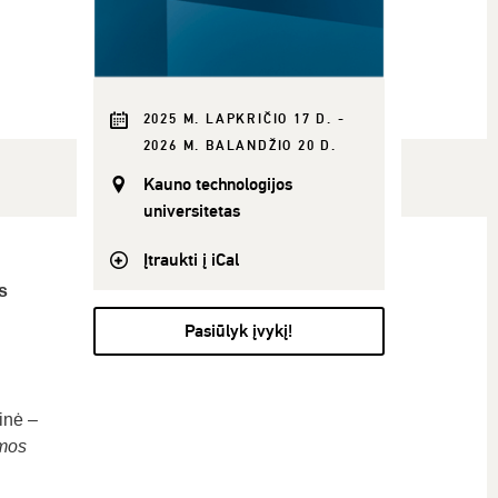
2025 M. LAPKRIČIO 17 D. -
2026 M. BALANDŽIO 20 D.
Kauno technologijos
universitetas
Įtraukti į iCal
s
Pasiūlyk įvykį!
inė –
amos