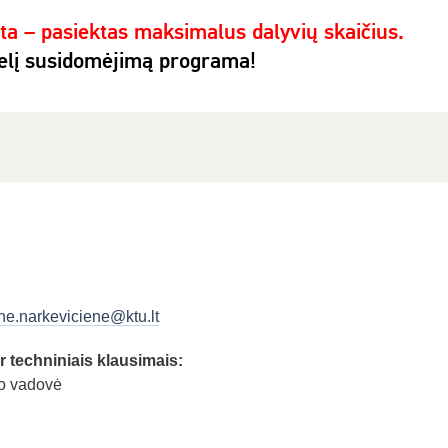
yta – pasiektas maksimalus dalyvių skaičius.
elį susidomėjimą programa!
ne.narkeviciene@ktu.lt
ir techniniais klausimais:
o vadovė