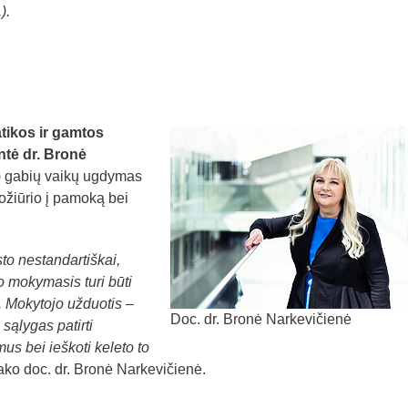
).
ikos ir gamtos
tė dr. Bronė
n) gabių vaikų ugdymas
 požiūrio į pamoką bei
to nestandartiškai,
jo mokymasis turi būti
u. Mokytojo užduotis –
Doc. dr. Bronė Narkevičienė
i sąlygas patirti
us bei ieškoti keleto to
sako doc. dr. Bronė Narkevičienė.