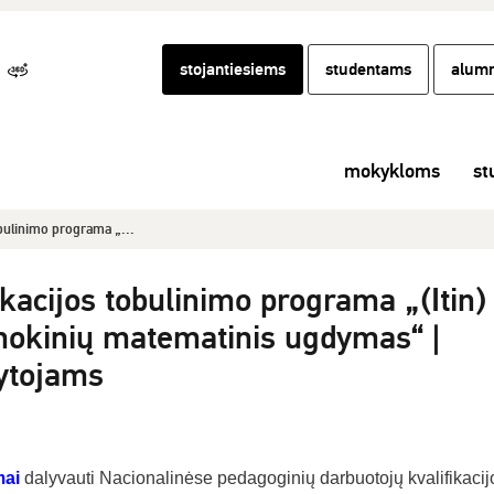
stojantiesiems
studentams
alumn
mokykloms
st
obulinimo programa „...
ikacijos tobulinimo programa „(Itin)
mokinių matematinis ugdymas“ |
ytojams
ai
dalyvauti Nacionalinėse pedagoginių darbuotojų kvalifikacij