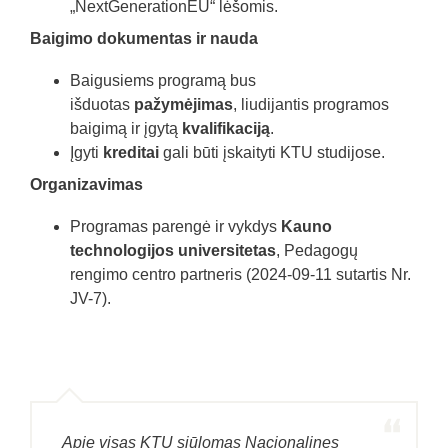
„NextGenerationEU“ lėšomis.‎
Baigimo dokumentas ir nauda
Baigusiems programą bus
išduotas
pažymėjimas
, liudijantis programos
baigimą ir įgytą
kvalifikaciją
.
Įgyti
kreditai
gali būti įskaityti KTU studijose.
Organizavimas
Programas parengė ir vykdys
Kauno
technologijos universitetas
, Pedagogų
rengimo centro partneris (2024-09-11 sutartis Nr.
JV-7).
Apie visas KTU siūlomas Nacionalines