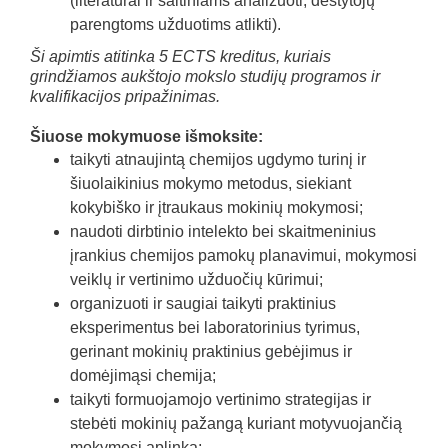
(literatūrai ir šaltiniams analizuoti, dėstytojų
parengtoms užduotims atlikti).
Ši apimtis atitinka 5 ECTS kreditus, kuriais
grindžiamos aukštojo mokslo studijų programos ir
kvalifikacijos pripažinimas.
Šiuose mokymuose išmoksite:
taikyti atnaujintą chemijos ugdymo turinį ir
šiuolaikinius mokymo metodus, siekiant
kokybiško ir įtraukaus mokinių mokymosi;
naudoti dirbtinio intelekto bei skaitmeninius
įrankius chemijos pamokų planavimui, mokymosi
veiklų ir vertinimo užduočių kūrimui;
organizuoti ir saugiai taikyti praktinius
eksperimentus bei laboratorinius tyrimus,
gerinant mokinių praktinius gebėjimus ir
domėjimąsi chemija;
taikyti formuojamojo vertinimo strategijas ir
stebėti mokinių pažangą kuriant motyvuojančią
mokymosi aplinką;