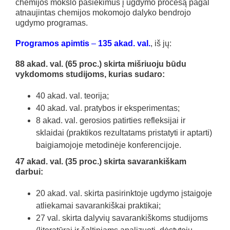
chemijos mokslo pasiekimus į ugdymo procesą pagal
atnaujintas chemijos mokomojo dalyko bendrojo
ugdymo programas.
Programos apimtis
–
135 akad. val.
, iš jų:
88 akad. val. (65 proc.) skirta mišriuoju būdu
vykdomoms studijoms, kurias sudaro:
40 akad. val. teorija;
40 akad. val. pratybos ir eksperimentas;
8 akad. val. gerosios patirties refleksijai ir
sklaidai (praktikos rezultatams pristatyti ir aptarti)
baigiamojoje metodinėje konferencijoje.
47 akad. val. (35 proc.) skirta savarankiškam
darbui:
20 akad. val. skirta pasirinktoje ugdymo įstaigoje
atliekamai savarankiškai praktikai;
27 val. skirta dalyvių savarankiškoms studijoms