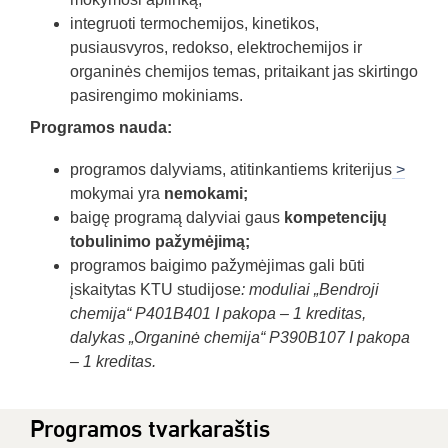
integruoti termochemijos, kinetikos,
pusiausvyros, redokso, elektrochemijos ir
organinės chemijos temas, pritaikant jas skirtingo
pasirengimo mokiniams.
Programos nauda:
programos dalyviams, atitinkantiems kriterijus
>
mokymai yra
nemokami;
baigę programą dalyviai gaus
kompetencijų
tobulinimo pažymėjimą;
programos baigimo pažymėjimas gali būti
įskaitytas KTU studijose
: moduliai „Bendroji
chemija“ P401B401 I pakopa – 1 kreditas,
dalykas „Organinė chemija“ P390B107 I pakopa
– 1 kreditas.
Programos tvarkaraštis