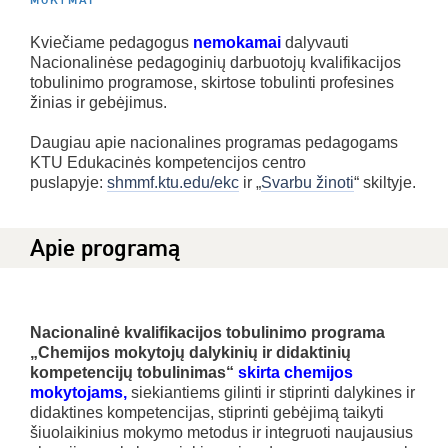
MOKYMAI
Kviečiame pedagogus
nemokamai
dalyvauti
Nacionalinėse pedagoginių darbuotojų kvalifikacijos
tobulinimo programose, skirtose tobulinti profesines
žinias ir gebėjimus.
Daugiau apie nacionalines programas pedagogams
KTU Edukacinės kompetencijos centro
puslapyje:
shmmf.ktu.edu/ekc
ir „
Svarbu žinoti
“ skiltyje.
Apie programą
Nacionalinė kvalifikacijos tobulinimo programa
„
Chemijos mokytojų dalykinių ir didaktinių
kompetencijų tobulinimas
“
skirta chemijos
mokytojams,
siekiantiems gilinti ir stiprinti dalykines ir
didaktines kompetencijas, stiprinti gebėjimą taikyti
šiuolaikinius mokymo metodus ir integruoti naujausius