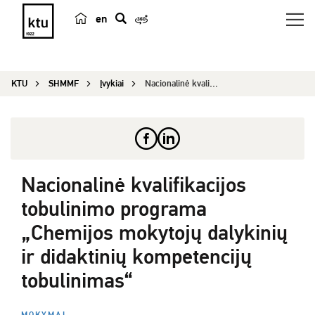
en
p
a
i
KTU
SHMMF
Įvykiai
Nacionalinė kvalifikacijos tobulinimo programa „...
e
š
k
a
Nacionalinė kvalifikacijos
tobulinimo programa
„Chemijos mokytojų dalykinių
ir didaktinių kompetencijų
tobulinimas“