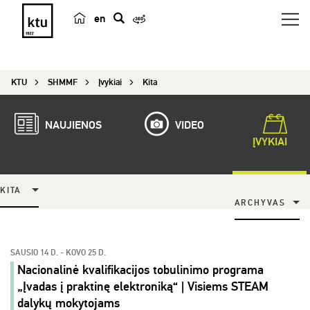
en
p
a
i
KTU
SHMMF
Įvykiai
Kita
e
š
k
NAUJIENOS
VIDEO
a
ĮVYKIAI
KITA
ARCHYVAS
SAUSIO 14 D. - KOVO 25 D.
Nacionalinė kvalifikacijos tobulinimo programa
„Įvadas į praktinę elektroniką“ | Visiems STEAM
dalykų mokytojams