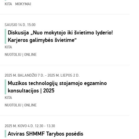
KITA
MOKYMAI
SAUSIO 14 D. 15:00
Diskusija „Nuo mokytojo iki švietimo lyderio!
Karjeros galimybės švietime“
KITA
NUOTOLIU | ONLINE
2025 M. BALANDŽIO 7 D. - 2025 M. LIEPOS 2 D.
Muzikos technologijų stojamojo egzamino
konsultacijos | 2025
KITA
NUOTOLIU | ONLINE
2025 M. KOVO 4 D. 12:30 - 13:30
Atviras SHMMF Tarybos posėdis