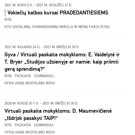
2021 M. KOVO 5 D. - 2021 M. GEGUŽĖS 31 D.
Vokiečių kalbos kursai PRADEDANTIESIEMS
KITA
KTU SOCIALINIŲ, HUMANITARINIŲ MOKSLŲ IR MENŲ FAKULTETAS
2021 M. VASARIO 24 D. - 2021 M. BIRŽELIO 30 D.
Gyva / Virtuali paskaita mokykloms: E. Vaidelytė ir
T. Bryer „Studijos užsienyje ar namie: kaip priimti
gerą sprendimą?“
KITA
PASKAITA
SEMINARAS
GYVAI ARBA NUOTOLINIU BŪDU
2020 M. RUGSĖJO 1 D. - 2021 M. BIRŽELIO 30 D.
Virtuali paskaita mokykloms: D. Maumevičienė
„Išdrįsk pasakyti TAIP!“
KITA
PASKAITA
SEMINARAS
GYVAI ARBA NUOTOLINIU BŪDU