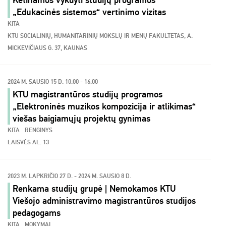
Ketinamos vykdyti studijų programos
„Edukacinės sistemos“ vertinimo vizitas
KITA
KTU SOCIALINIŲ, HUMANITARINIŲ MOKSLŲ IR MENŲ FAKULTETAS, A.
MICKEVIČIAUS G. 37, KAUNAS
2024 M. SAUSIO 15 D. 10:00 - 16:00
KTU magistrantūros studijų programos
„Elektroninės muzikos kompozicija ir atlikimas“
viešas baigiamųjų projektų gynimas
KITA
RENGINYS
LAISVĖS AL. 13
2023 M. LAPKRIČIO 27 D. - 2024 M. SAUSIO 8 D.
Renkama studijų grupė | Nemokamos KTU
Viešojo administravimo magistrantūros studijos
pedagogams
KITA
MOKYMAI