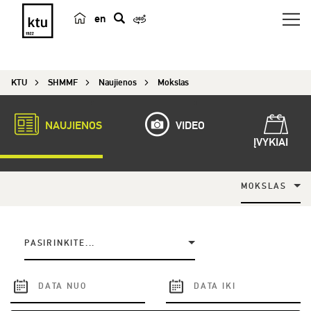
en
p
a
i
KTU
SHMMF
Naujienos
Mokslas
e
š
k
NAUJIENOS
VIDEO
a
ĮVYKIAI
MOKSLAS
PASIRINKITE...