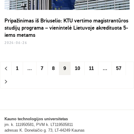
Pripažinimas iš Briuselio: KTU vertimo magistrantūros
studijų programa – vienintelė Lietuvoje akredituota 5-
iems metams
2024-06-26
<
1
…
7
8
9
10
11
…
57
>
Kauno technologijos universitetas
įm. k. 111950581, PVM k. LT119505811
adresas K. Donelaičio g. 73, LT-44249 Kaunas