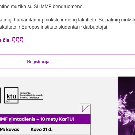
ventinė muzika su SHMMF bendruomene.
alinių, humanitarinių mokslų ir menų fakulteto, Socialinių moksl
kulteto ir Europos instituto studentai ir darbuotojai.
me
čia
. 👇👇👇
Registracija