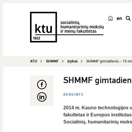
en
p
a
i
e
š
KTU
SHMMF
Įvykiai
SHMMF gimtadienis – 10 me
k
a
SHMMF gimtadieni
RENGINYS
2014 m. Kauno technologijos un
fakultetas ir Europos instituta
Socialinių, humanitarinių moksl