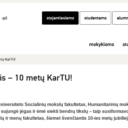
stojantiesiems
studentams
alumn
mokykloms
st
tų KarTU!
s – 10 metų KarTU!
iversiteto Socialinių mokslų fakultetas, Humanitarinių mo
s sujungė jėgas ir ėmė siekti bendrų tikslų – taip susiformav
ų ir menų fakultetas, šiemet švenčiantis 10-ies metų jubiliej