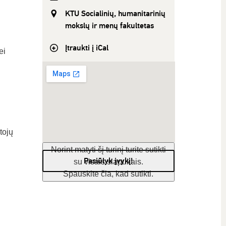
KTU Socialinių, humanitarinių
mokslų ir menų fakultetas
Įtraukti į iCal
ei
tojų
Norint matyti šį turinį turite sutikti
Pasiūlyk įvykį!
su visais slapukais.
Spauskite čia, kad sutikti.