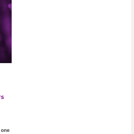
rs
e one