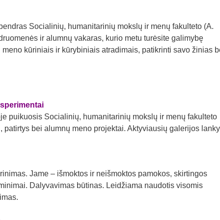
endras Socialinių, humanitarinių mokslų ir menų fakulteto (A.
druomenės ir alumnų vakaras, kurio metu turėsite galimybę
eno kūriniais ir kūrybiniais atradimais, patikrinti savo žinias b
sperimentai
oje puikuosis Socialinių, humanitarinių mokslų ir menų fakulteto
patirtys bei alumnų meno projektai. Aktyviausių galerijos lanky
ikrinimas. Jame – išmoktos ir neišmoktos pamokos, skirtingos
iminimai. Dalyvavimas būtinas. Leidžiama naudotis visomis
imas.
s