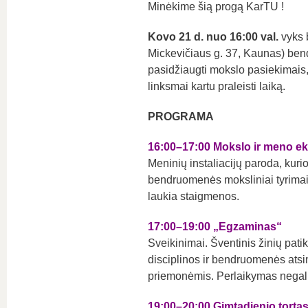
Minėkime šią progą KarTU !
Kovo 21 d. nuo 16:00 val.
vyks b
Mickevičiaus g. 37, Kaunas) ben
pasidžiaugti mokslo pasiekimais, m
linksmai kartu praleisti laiką.
PROGRAMA
16:00–17:00 Mokslo ir meno ek
Meninių instaliacijų paroda, kuri
bendruomenės moksliniai tyrimai, 
laukia staigmenos.
17:00–19:00 „Egzaminas“
Sveikinimai. Šventinis žinių pat
disciplinos ir bendruomenės ats
priemonėmis. Perlaikymas negal
19:00–20:00 Gimtadienio torta