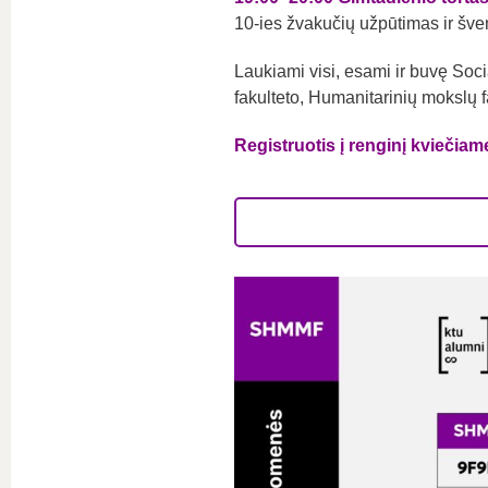
10-ies žvakučių užpūtimas ir š
Laukiami visi, esami ir buvę Soci
fakulteto, Humanitarinių mokslų fa
Registruotis į renginį kviečia