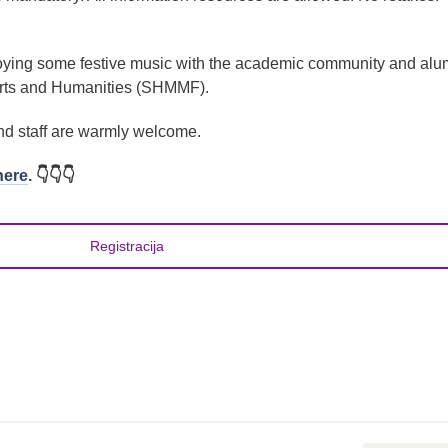
oying some festive music with the academic community and alum
 Arts and Humanities (SHMMF).
and staff are warmly welcome.
here
. 👇👇👇
Registracija