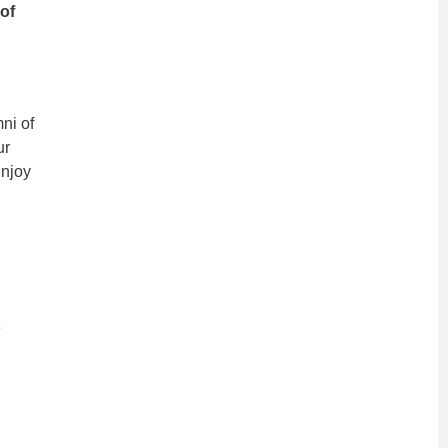
of
ni of
ur
enjoy
e