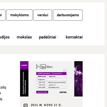
i
mokykloms
verslui
darbuotojams
udijos
mokslas
padaliniai
kontaktai
kslų
o
ų.
2024 M. KOVO 21 D.