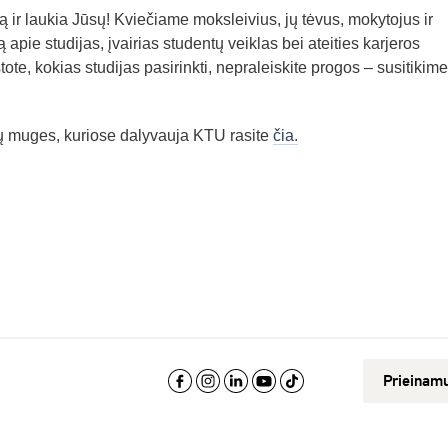
ir laukia Jūsų! Kviečiame moksleivius, jų tėvus, mokytojus ir
ką apie studijas, įvairias studentų veiklas bei ateities karjeros
ote, kokias studijas pasirinkti, nepraleiskite progos – susitikime
jų muges, kuriose dalyvauja KTU rasite
čia.
Prieinam