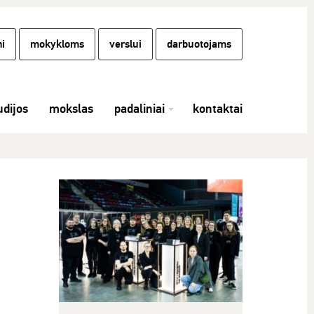
i
mokykloms
verslui
darbuotojams
udijos
mokslas
padaliniai
kontaktai