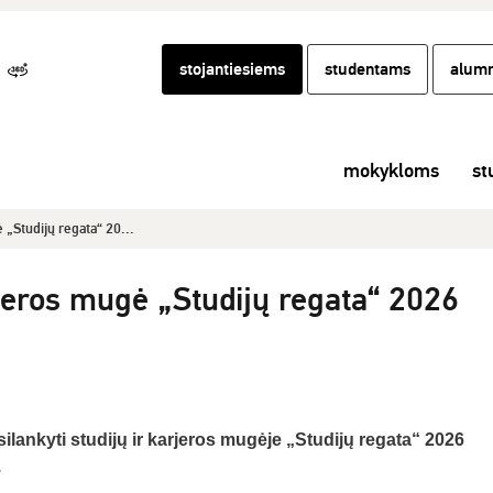
stojantiesiems
studentams
alumn
mokykloms
st
 „Studijų regata“ 20...
rjeros mugė „Studijų regata“ 2026
ilankyti studijų ir karjeros mugėje „Studijų regata“ 2026
.