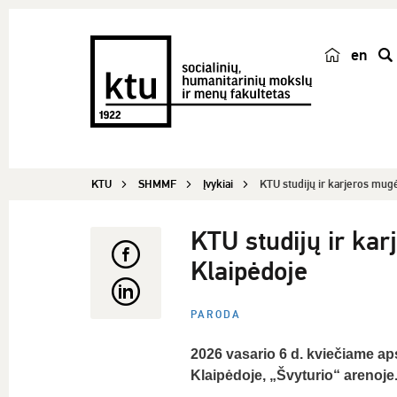
en
p
a
i
e
š
KTU
SHMMF
Įvykiai
KTU studijų ir karjeros mugė
k
a
KTU studijų ir ka
Klaipėdoje
PARODA
2026 vasario 6 d. kviečiame aps
Klaipėdoje, „Švyturio“ arenoje