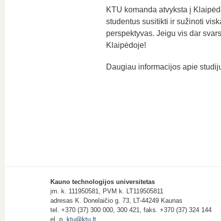
KTU komanda atvyksta į Klaipėdą 
studentus susitikti ir sužinoti vis
perspektyvas. Jeigu vis dar svarst
Klaipėdoje!
Daugiau informacijos apie studi
Kauno technologijos universitetas
įm. k. 111950581, PVM k. LT119505811
adresas K. Donelaičio g. 73, LT-44249 Kaunas
tel. +370 (37) 300 000, 300 421, faks. +370 (37) 324 144
el. p.
ktu@ktu.lt