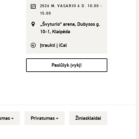
2026 M. VASARIO 6 D. 10:00 -
15:00
„Švyturio“ arena, Dubysos g.
10-1, Klaipėda
Įtraukti į iCal
Pasiūlyk įvykį!
umas
Privatumas
Žiniasklaidai