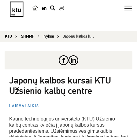
en
p
a
i
KTU
SHMMF
Įvykiai
Japonų kalbos kursai KTU Užsienio kalbų centre
e
š
k
a
Japonų kalbos kursai KTU
Užsienio kalbų centre
LAISVALAIKIS
Kauno technologijos universiteto (KTU) Užsienio
kalbų centras kviečia į japonų kalbos kursus
pradedantiesiems. Užsiėmimus ves gimtakalbis