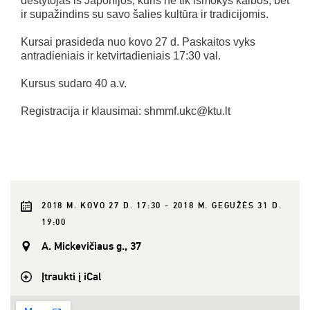
dėstytojas iš Japonijos, kuris ne tik išmokys kalbos, bet
ir supažindins su savo šalies kultūra ir tradicijomis.
Kursai prasideda nuo kovo 27 d. Paskaitos vyks
antradieniais ir ketvirtadieniais 17:30 val.
Kursus sudaro 40 a.v.
Registracija ir klausimai: shmmf.ukc@ktu.lt
2018 M. KOVO 27 D. 17:30 - 2018 M. GEGUŽĖS 31 D.
19:00
A. Mickevičiaus g., 37
Įtraukti į iCal