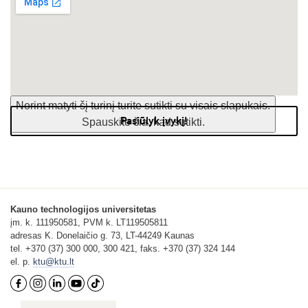
Norint matyti šį turinį turite sutikti su visais slapukais.
Pasiūlyk įvykį!
Spauskite čia, kad sutikti.
Kauno technologijos universitetas
įm. k. 111950581, PVM k. LT119505811
adresas K. Donelaičio g. 73, LT-44249 Kaunas
tel. +370 (37) 300 000, 300 421, faks. +370 (37) 324 144
el. p.
ktu@ktu.lt