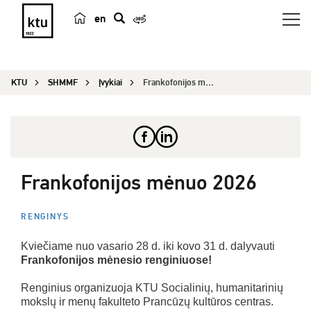
en
p
a
i
KTU
SHMMF
Įvykiai
Frankofonijos mėnuo 2026
e
š
k
a
Frankofonijos mėnuo 2026
RENGINYS
Kviečiame nuo vasario 28 d. iki kovo 31 d. dalyvauti
Frankofonijos mėnesio renginiuose!
Renginius organizuoja KTU Socialinių, humanitarinių
mokslų ir menų fakulteto Prancūzų kultūros centras.