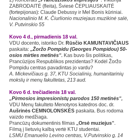
ZABRODAITĖ (fleita), Šviesė ČEPLIAUSKAITĖ
(fortepijonas): Claude Debussy ir Mel Bonis kūriniai.
Nacionalinio M. K. Čiurlionio muziejaus muzikinė salė,
V. Putvinskio 55
Kovo 4 d., pirmadienis 18 val.
VDU docento, istoriko Dr.
Rūsčio KAMUNTAVIČIAUS
paskaita:
„Žoržo Pompidu (Georges Pompidou) 50-
osios mirties metinės“.
Kas buvo šis politikas,
Prancūzijos Respublikos prezidentas? Kodėl Žoržo
Pompidu centras pavadintas jo vardu?
A. Mickevičiaus g. 37, KTU Socialinių, humanitarinių
mokslų ir menų fakultetas, 213 aud.
Kovo 6 d. trečiadienis 18 val.
„Pirmosios impresionistų parodos 150 metinės“,
VDU Menų fakulteto Menotyros katedros doc. dr.
Aušrinės CEMNOLONSKĖS
paskaita. Bus rodoma
vaizdo medžiaga.
Prancūzų dokumentinis filmas
„Orsė muziejus“
.
Filmą į lietuvių kalbą vertė KTU studentai.
LSMU Emanuelio Levino centras, V.Putvinskio g. 14