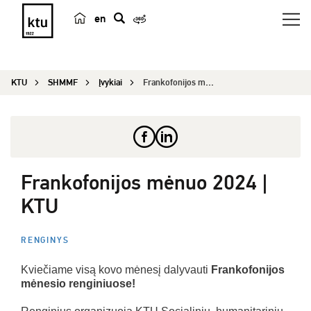
en
p
a
i
KTU
SHMMF
Įvykiai
Frankofonijos mėnuo 2024 | KTU
e
š
k
a
Frankofonijos mėnuo 2024 |
KTU
RENGINYS
Kviečiame visą kovo mėnesį dalyvauti
Frankofonijos
mėnesio renginiuose!