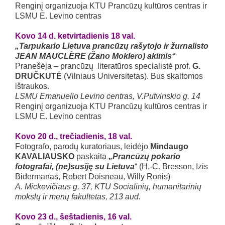
Renginį organizuoja KTU Prancūzų kultūros centras ir
LSMU E. Levino centras
Kovo 14 d. ketvirtadienis 18 val.
„Tarpukario Lietuva prancūzų rašytojo ir žurnalisto
JEAN MAUCLÈRE (Žano Moklero) akimis“
Pranešėja – prancūzų literatūros specialistė prof.
G.
DRUČKUTĖ
(Vilniaus Universitetas). Bus skaitomos
ištraukos.
LSMU Emanuelio Levino centras, V.Putvinskio g. 14
Renginį organizuoja KTU Prancūzų kultūros centras ir
LSMU E. Levino centras
Kovo 20 d., trečiadienis, 18 val.
Fotografo, parodų kuratoriaus, leidėjo
Mindaugo
KAVALIAUSKO
paskaita
„Prancūzų pokario
fotografai, (ne)susiję su Lietuva
“ (H.-C. Bresson, Izis
Bidermanas, Robert Doisneau, Willy Ronis)
A. Mickevičiaus g. 37, KTU Socialinių, humanitarinių
mokslų ir menų fakultetas, 213 aud.
Kovo 23 d., šeštadienis, 16 val.