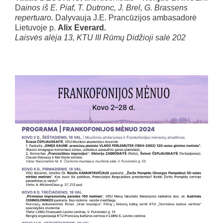
D
ainos iš E. Piaf, T. Dutronc, J. Brel, G. Brassens
repertuaro.
Dalyvauja J.E. Prancūzijos ambasadorė
Lietuvoje p.
Alix Everard.
Laisvės alėja 13, KTU III Rūmų Didžioji salė
202