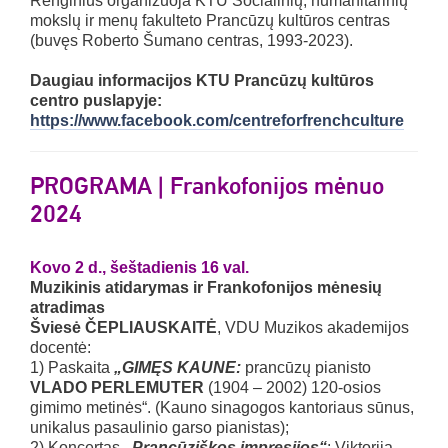
Renginius organizuoja KTU Socialinių, humanitarinių
mokslų ir menų fakulteto Prancūzų kultūros centras
(buvęs Roberto Šumano centras, 1993-2023).
Daugiau informacijos KTU Prancūzų kultūros
centro puslapyje:
https://www.facebook.com/centreforfrenchculture
PROGRAMA | Frankofonijos mėnuo
2024
Kovo 2 d., šeštadienis 16 val.
Muzikinis atidarymas ir Frankofonijos mėnesių
atradimas
Šviesė ČEPLIAUSKAITĖ
, VDU Muzikos akademijos
docentė:
1) Paskaita
„GIMĘS KAUNE:
prancūzų pianisto
VLADO PERLEMUTER
(1904 – 2002) 120-osios
gimimo metinės“. (Kauno sinagogos kantoriaus sūnus,
unikalus pasaulinio garso pianistas);
2) Koncertas
„Prancūziškos impresijos“
: Viktorija