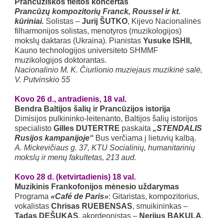
Prancūziškos fleitos koncertas
Prancūzų kompozitorių
Franck, Roussel ir kt.
kūriniai.
Solistas –
Jurij ŠUTKO
, Kijevo Nacionalinės
filharmonijos solistas, menotyros (muzikologijos)
mokslų daktaras (Ukraina). Pianistas
Yusuke ISHII,
Kauno technologijos universiteto SHMMF
muzikologijos doktorantas.
Nacionalinio M. K. Čiurlionio muziejaus muzikinė salė,
V. Putvinskio 55
Kovo 26 d., antradienis, 18 val.
Bendra Baltijos šalių ir Prancūzijos istorija
Dimisijos pulkininko-leitenanto, Baltijos šalių istorijos
specialisto
Gilles DUTERTRE
paskaita
„STENDALIS
Rusijos kampanijoje“
Bus verčiama į lietuvių kalbą.
A. Mickevičiaus g. 37, KTU Socialinių, humanitarinių
mokslų ir menų fakultetas, 213 aud.
Kovo 28 d. (ketvirtadienis) 18 val.
Muzikinis Frankofonijos mėnesio uždarymas
Programa
«Café de Paris»
: Gitaristas, kompozitorius,
vokalistas
Chrisas RUEBENSAS
, smuikininkas –
Tadas DEŠUKAS
, akordeonistas –
Nerijus BAKULA
.