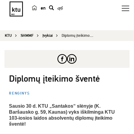
en
p
a
i
KTU
SHMMF
Įvykiai
Diplomų įteikimo šventė
e
š
k
a
Diplomų įteikimo šventė
RENGINYS
Sausio 30 d. KTU „Santakos“ slėnyje (K.
Baršausko g. 59, Kaunas) vyks iškilminga KTU
103-iosios laidos absolventų diplomų įteikimo
šventė!