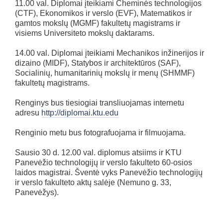
11.00 val. Diplomai įteikiami Cheminės technologijos
(CTF), Ekonomikos ir verslo (EVF), Matematikos ir
gamtos mokslų (MGMF) fakultetų magistrams ir
visiems Universiteto mokslų daktarams.
14.00 val. Diplomai įteikiami Mechanikos inžinerijos ir
dizaino (MIDF), Statybos ir architektūros (SAF),
Socialinių, humanitarinių mokslų ir menų (SHMMF)
fakultetų magistrams.
Renginys bus tiesiogiai transliuojamas internetu
adresu
http://diplomai.ktu.edu
Renginio metu bus fotografuojama ir filmuojama.
Sausio 30 d. 12.00 val. diplomus atsiims ir KTU
Panevėžio technologijų ir verslo fakulteto 60-osios
laidos magistrai. Šventė vyks Panevėžio technologijų
ir verslo fakulteto aktų salėje (Nemuno g. 33,
Panevėžys).