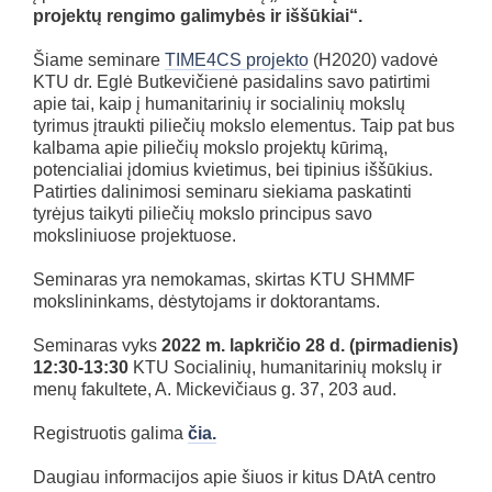
projektų rengimo galimybės ir iššūkiai“.
Šiame seminare
TIME4CS projekto
(H2020) vadovė
KTU dr. Eglė Butkevičienė pasidalins savo patirtimi
apie tai, kaip į humanitarinių ir socialinių mokslų
tyrimus įtraukti piliečių mokslo elementus. Taip pat bus
kalbama apie piliečių mokslo projektų kūrimą,
potencialiai įdomius kvietimus, bei tipinius iššūkius.
Patirties dalinimosi seminaru siekiama paskatinti
tyrėjus taikyti piliečių mokslo principus savo
moksliniuose projektuose.
Seminaras yra nemokamas, skirtas KTU SHMMF
mokslininkams, dėstytojams ir doktorantams.
Seminaras vyks
2022 m. lapkričio 28 d. (pirmadienis)
12:30-13:30
KTU Socialinių, humanitarinių mokslų ir
menų fakultete, A. Mickevičiaus g. 37, 203 aud.
Registruotis galima
čia.
Daugiau informacijos apie šiuos ir kitus DAtA centro