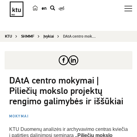
en
p
a
i
KTU
SHMMF
Įvykiai
DAtA centro mokymai | Piliečių mokslo projektų r...
e
š
k
a
DAtA centro mokymai |
Piliečių mokslo projektų
rengimo galimybės ir iššūkiai
MOKYMAI
KTU Duomenų analizės ir archyvavimo centras kviečia
į patirties dalinimosi seminarą
„Piliečių mokslo