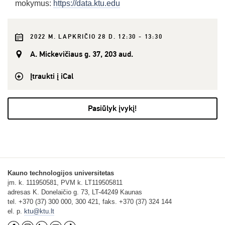
mokymus:
https://data.ktu.edu
2022 M. LAPKRIČIO 28 D. 12:30 - 13:30
A. Mickevičiaus g. 37, 203 aud.
Įtraukti į iCal
Pasiūlyk įvykį!
Kauno technologijos universitetas
įm. k. 111950581, PVM k. LT119505811
adresas K. Donelaičio g. 73, LT-44249 Kaunas
tel. +370 (37) 300 000, 300 421, faks. +370 (37) 324 144
el. p.
ktu@ktu.lt