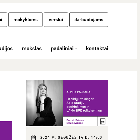
i
mokykloms
verslui
darbuotojams
udijos
mokslas
padaliniai
kontaktai
2024 M. GEGUŽĖS 14 D. 14:00