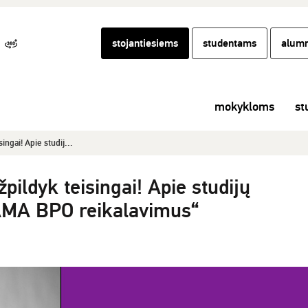
stojantiesiems
studentams
alumn
mokykloms
st
ingai! Apie studij...
pildyk teisingai! Apie studijų
LAMA BPO reikalavimus“