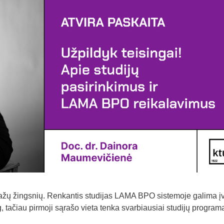
ažų žingsnių. Renkantis studijas LAMA BPO sistemoje galima įv
, tačiau pirmoji sąrašo vieta tenka svarbiausiai studijų programa