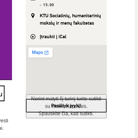
- 15:00
KTU Socialinių, humanitarinių
mokslų ir menų fakultetas
Įtraukti į iCal
Norint matyti šį turinį turite sutikti
Pasiūlyk įvykį!
su visais slapukais.
Spauskite čia, kad sutikti.
esti
i.