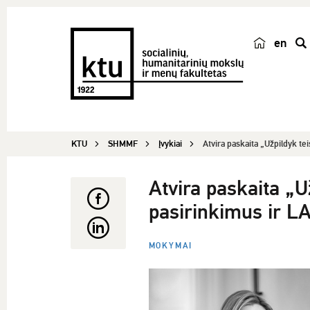
en
p
a
i
e
š
KTU
SHMMF
Įvykiai
Atvira paskaita „Užpildyk teis
k
a
Atvira paskaita „Už
pasirinkimus ir 
MOKYMAI