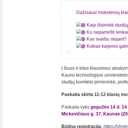
Dažniausi moksleivių kla
Kaip išsirinkti studi
Ko nepamiršti renkan
Kas svarbu stojant?
Kokias karjeros gali
Į šiuos ir kitus klausimus atsaky
Kauno technologijos universiteto
studijų komiteto pirmininkė, pro
Paskaita skirta 11-
12
klasių mo
Paskaita vyks
gegužės 14 d. 14 
Mickevičiaus g. 37, Kaunas (20
Būtina registracija:
https://shmm