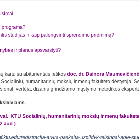
usimai:
jų programą?
tis studijas ir kaip palengvinti sprendimo priėmimą?
mybes ir planus apsvarstyti?
mų kartu su abiturientais ieškos
doc. dr. Dainora Maumevičien
 Socialinių, humanitarinių mokslų ir menų fakulteto dėstytoja, S
fesionali vertėja, dizainu grindžiamo mąstymo metodikos ekspert
ksleiviams.
val. KTU Socialinių, humanitarinių mokslų ir menų fakultete
2 aud.).
f.ktu.edu/registracija-atvira-paskaita-uzpildyk-teisingai-apie-stu