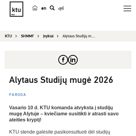
en
p
a
i
KTU
SHMMF
Įvykiai
Alytaus Studijų mugė 2026
e
š
k
a
Alytaus Studijų mugė 2026
PARODA
Vasario 10 d. KTU komanda atvyksta į studijų
mugę Alytuje – kviečiame susitikti ir atrasti savo
ateities kryptį!
KTU stende galėsite pasikonsultuoti dėl studijų